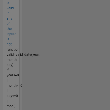
is
valid.
If
any
of
the
inputs
is
not
function
valid=valid_date(year,
month,
day)
if
year<=0
||
month<=0
||
day<=0
||
mod(