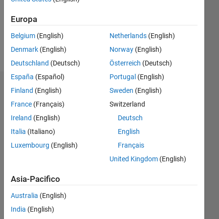
Following:
0
Europa
Belgium
(English)
Netherlands
(English)
Follow
Denmark
(English)
Norway
(English)
Deutschland
(Deutsch)
Österreich
(Deutsch)
España
(Español)
Portugal
(English)
Dashboard
Finland
(English)
Sweden
(English)
France
(Français)
Switzerland
Statistica
Ireland
(English)
Deutsch
M…
Italia
(Italiano)
English
Luxembourg
(English)
Français
-2
-1
3
2
United Kingdom
(English)
Asia-Pacifico
CONTRIBUTI
L
1
Australia
(English)
India
(English)