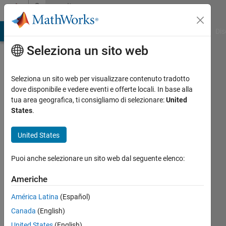
Vai al contenuto
Community
Profile
ATLAB Answers
File Exchange
Cody
AI Chat Playground
Dis
Seleziona un sito web
Seleziona un sito web per visualizzare contenuto tradotto
dove disponibile e vedere eventi e offerte locali. In base alla
Iccu
tua area geografica, ti consigliamo di selezionare:
United
States
.
OUMOUACHA
United States
Last
seen:
Puoi anche selezionare un sito web dal seguente elenco:
circa 6
anni fa
Americhe
|
Attivo
dal 2020
América Latina
(Español)
Canada
(English)
Followers:
0
United States
(English)