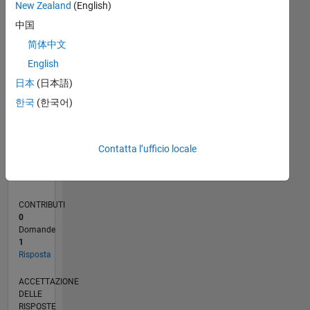
New Zealand
(English)
中国
0
05/20
01/21
09/21
05/22
01/23
09/23
05/24
01/25
09/25
05/26
02/21
11/21
08/22
05/23
02/24
11/24
08/25
04/21
03/22
02/23
01/24
12/24
11/25
L
简体中文
CRONOLOGIA
English
日本
(日本語)
RANK
한국
(한국어)
276.092
of
302.025
Contatta l’ufficio locale
REPUTAZIONE
0
CONTRIBUTI
0
Domande
1
Risposta
ACCETTAZIONE
DELLE
RISPOSTE