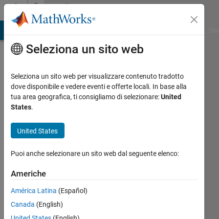
Vai al contenuto
Community
Profile
ATLAB Answers
File Exchange
Cody
AI Chat Playground
Dis
Seleziona un sito web
Seleziona un sito web per visualizzare contenuto tradotto
dove disponibile e vedere eventi e offerte locali. In base alla
Gülizar
tua area geografica, ti consigliamo di selezionare:
United
States
.
Kaya
United States
Attivo
dal 2018
Puoi anche selezionare un sito web dal seguente elenco:
Followers:
Americhe
0
Following:
América Latina
(Español)
0
Canada
(English)
United States
(English)