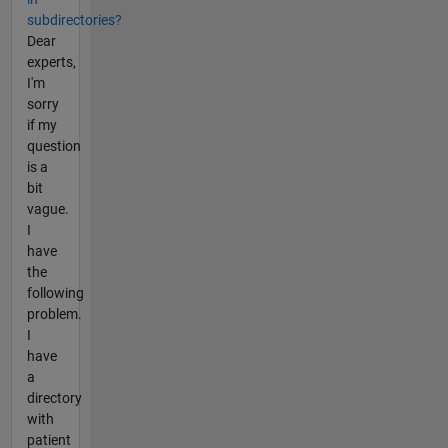
subdirectories?
Dear
experts,
I'm
sorry
if my
question
is a
bit
vague.
I
have
the
following
problem.
I
have
a
directory
with
patient