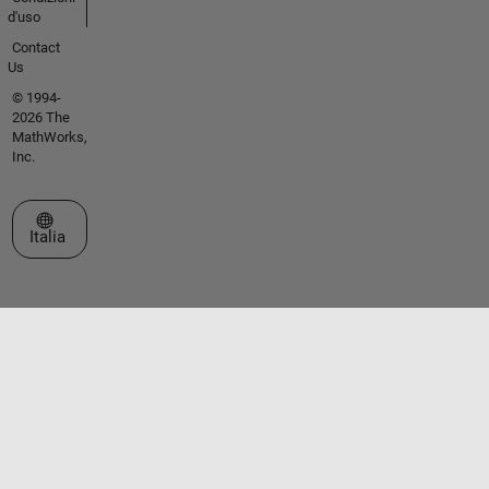
d'uso
Contact
Us
© 1994-
2026 The
MathWorks,
Inc.
Seleziona un sito web
Italia