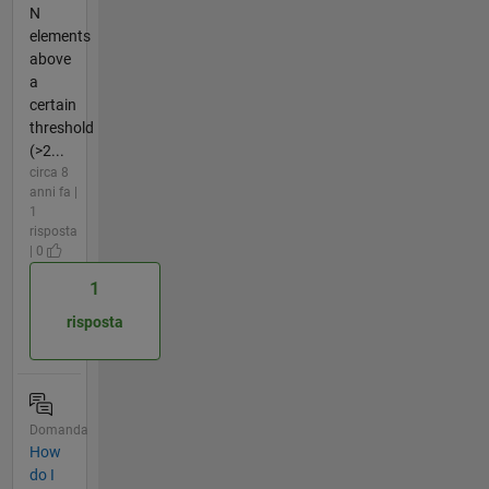
N
elements
above
a
certain
threshold
(>2...
circa 8
anni fa |
1
risposta
| 0
1
risposta
Domanda
How
do I