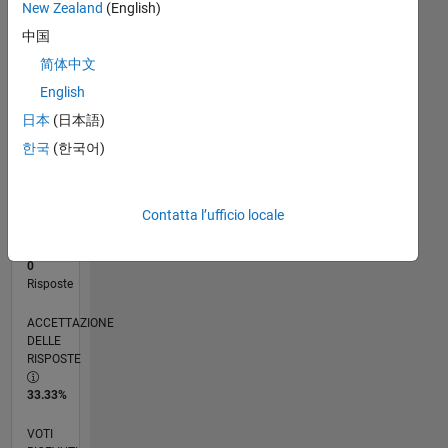
New Zealand
(English)
中国
RANK
简体中文
122.148
English
of
302.031
日本
(日本語)
한국
(한국어)
REPUTAZIONE
0
CONTRIBUTI
Contatta l’ufficio locale
6
Domande
0
Risposte
ACCETTAZIONE
DELLE
RISPOSTE
33.33%
VOTI