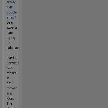
create
a 4D
double
array?
Dear
experts,
I am
trying
to
calculate
an
overlap
between
two
masks
in
nifti
format
in a
loop.
The