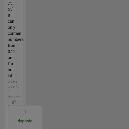
75
55].
It
can
only
contain
numbers
from
0:12
and
I'm
not
int...
oltre 8
anni fa |
1
risposta
| 0
1
risposta