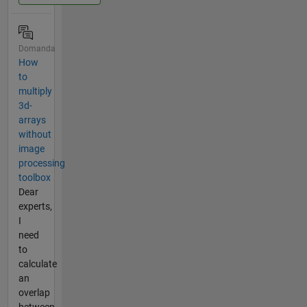
Domanda
How
to
multiply
3d-
arrays
without
image
processing
toolbox
Dear
experts,
I
need
to
calculate
an
overlap
between