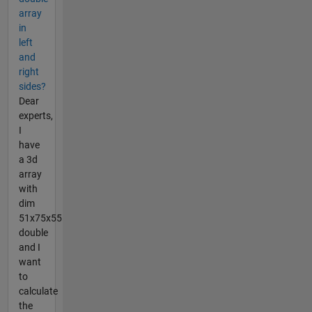
array
in
left
and
right
sides?
Dear
experts,
I
have
a 3d
array
with
dim
51x75x55
double
and I
want
to
calculate
the