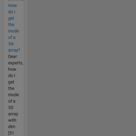
How
do I
get
the
mode
of a
3d-
array?
Dear
experts,
how
do I
get
the
mode
of a
3D
array
with
dim
[51