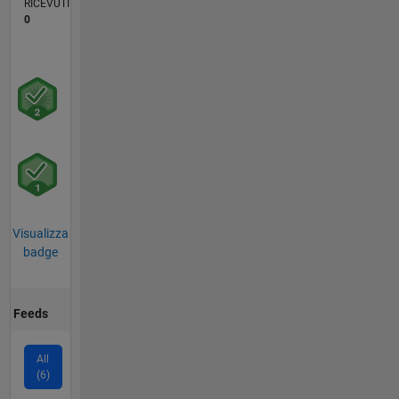
RICEVUTI
0
Visualizza
badge
Feeds
All
(6)