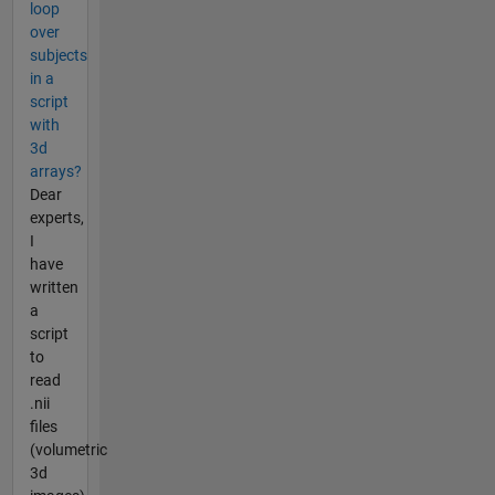
loop
over
subjects
in a
script
with
3d
arrays?
Dear
experts,
I
have
written
a
script
to
read
.nii
files
(volumetric
3d