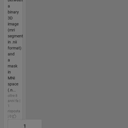
a
binary
3D
image
(mri
segment
in .nii
format)
and
a
mask
in
MNI
space
(.n...
oltre 8
anni fa |
1
risposta
| 0
1