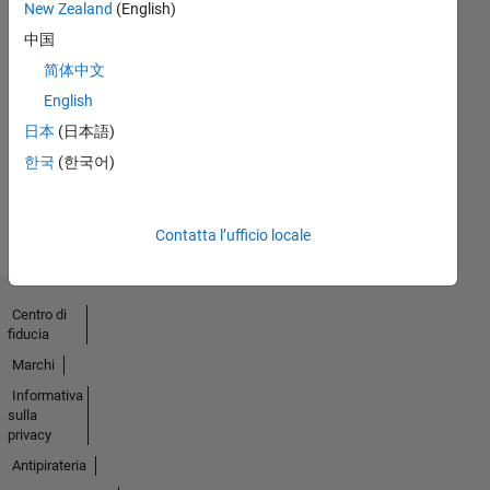
New Zealand
(English)
中国
简体中文
Thankful Level 2
15 Feb 2022
English
日本
(日本語)
한국
(한국어)
Guarda
tutto
Badge
Contatta l’ufficio locale
Centro di
fiducia
Marchi
Informativa
sulla
privacy
Antipirateria