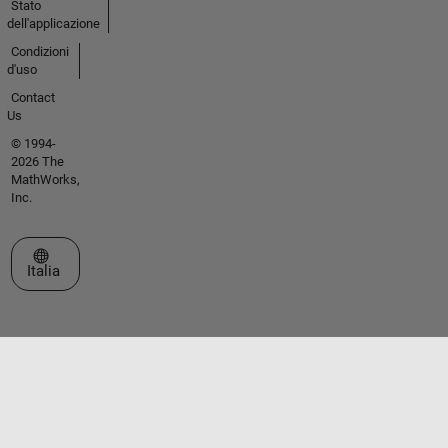
Stato
dell'applicazione
Condizioni
d'uso
Contact
Us
© 1994-
2026 The
MathWorks,
Inc.
Seleziona un sito web
Italia