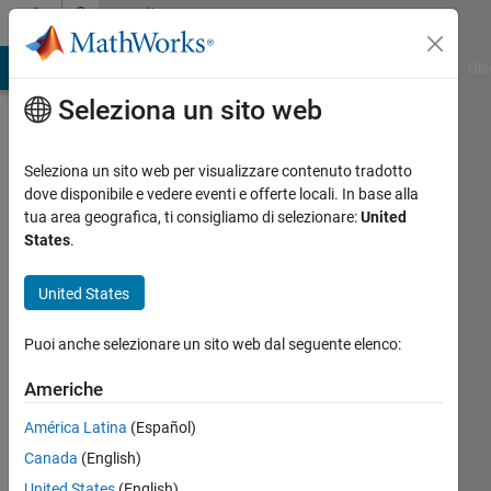
Vai al contenuto
Community
Profile
ATLAB Answers
File Exchange
Cody
AI Chat Playground
Dis
Seleziona un sito web
Seleziona un sito web per visualizzare contenuto tradotto
dove disponibile e vedere eventi e offerte locali. In base alla
Yasuaki
tua area geografica, ti consigliamo di selezionare:
United
States
.
Tsuruoka
United States
Attivo
dal 2018
Puoi anche selezionare un sito web dal seguente elenco:
Followers:
Americhe
0
Following:
América Latina
(Español)
0
Canada
(English)
United States
(English)