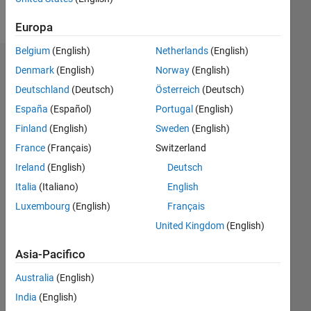
Follow
Europa
Belgium
(English)
Netherlands
(English)
Badge
Denmark
(English)
Norway
(English)
Deutschland
(Deutsch)
Österreich
(Deutsch)
Yasuaki
Tsuruoka's
España
(Español)
Portugal
(English)
Badge
Finland
(English)
Sweden
(English)
France
(Français)
Switzerland
MATLAB
Answers
Tutto
Ireland
(English)
Deutsch
Badge
Italia
(Italiano)
English
Luxembourg
(English)
Français
United Kingdom
(English)
Asia-Pacifico
Thankful Level 1
Australia
(English)
25 Jul 2018
India
(English)