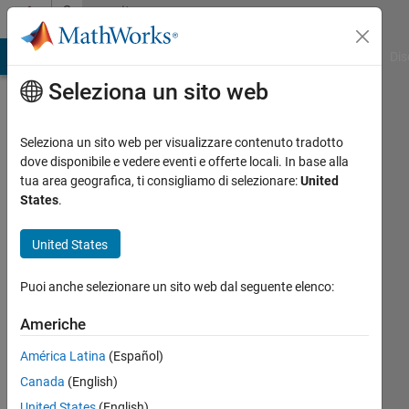
Vai al contenuto
Community
Profile
ATLAB Answers
File Exchange
Cody
AI Chat Playground
Dis
Seleziona un sito web
Seleziona un sito web per visualizzare contenuto tradotto
dove disponibile e vedere eventi e offerte locali. In base alla
vvf
tua area geografica, ti consigliamo di selezionare:
United
States
.
vvff
United States
Last
seen:
Puoi anche selezionare un sito web dal seguente elenco:
oltre 6
anni fa
Americhe
|
Attivo
dal 2020
América Latina
(Español)
Canada
(English)
Followers:
0
United States
(English)