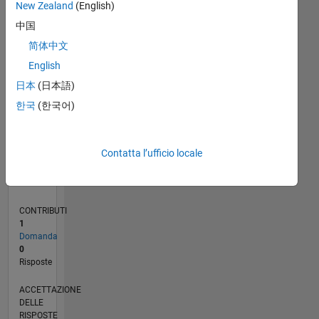
New Zealand
(English)
中国
0
02/20
10/20
06/21
02/22
10/22
06/23
02/24
10/24
06/25
02/26
12/20
10/21
08/22
04/24
02/25
12/25
01/21
12/21
11/22
10/23
09/24
08/25
07/26
L
简体中文
CRONOLOGIA
English
日本
(日本語)
RANK
한국
(한국어)
266.714
of
302.031
Contatta l’ufficio locale
REPUTAZIONE
0
CONTRIBUTI
1
Domanda
0
Risposte
ACCETTAZIONE
DELLE
RISPOSTE