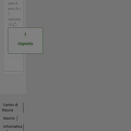
oltre 6
anni fa |
1
risposta
| 0
1
risposta
Centro di
fiducia
Marchi
Informativa