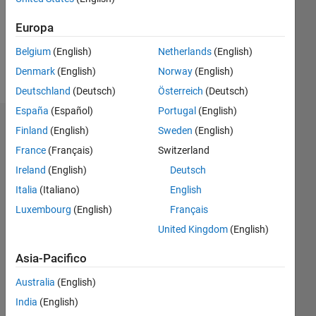
Following:
0
Europa
Belgium
(English)
Netherlands
(English)
Follow
Denmark
(English)
Norway
(English)
Deutschland
(Deutsch)
Österreich
(Deutsch)
España
(Español)
Portugal
(English)
Dashboard
Finland
(English)
Sweden
(English)
France
(Français)
Switzerland
Statistica
Ireland
(English)
Deutsch
M…
Italia
(Italiano)
English
Luxembourg
(English)
Français
-2
-1
3
2
United Kingdom
(English)
Asia-Pacifico
CONTRIBUTI
L
1
Australia
(English)
India
(English)