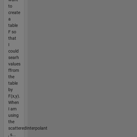
to
create
a
table
F so
that
I
could
searh
values
ffrom
the
table
by
F(x,y).
When
I am
using
the
scatteredInterpolant
, s...