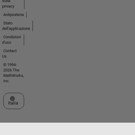
sulla
privacy
Antipirateria
Stato
dell'applicazione
Condizioni
d'uso
Contact
Us
© 1994-
2026 The
MathWorks,
Inc.
Seleziona un sito web
Italia