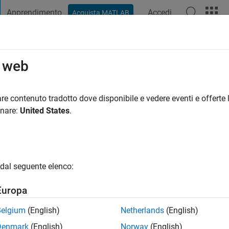
Apprendimento
Accedi
Acquista MATLAB
t Playground
Discussioni
Concorsi
Blog
Pubblica
Altro
o web
nno fa
|
Attivo dal 2022
re contenuto tradotto dove disponibile e vedere eventi e offerte l
ng:
0
onare:
United States
.
dal seguente elenco:
Europa
Belgium
(English)
Netherlands
(English)
RANK
Denmark
(English)
Norway
(English)