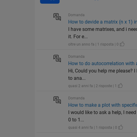
Domanda
How to devide a matrix (n x 1) i
I have some matrixes, and i need 
it. For e...
oltre un anno fa | 1 risposta | 0
Domanda
How to do autocorrelation with 
Hi, Could you help me please? I ha
to ana...
quasi 2 anni fa | 2 risposte | 1
Domanda
How to make a plot with specifi
I would like to ask a help, I nee
0 to 1...
quasi 4 anni fa | 1 risposta | 0