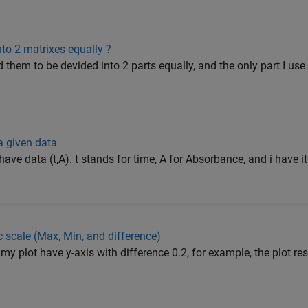
nto 2 matrixes equally ?
them to be devided into 2 parts equally, and the only part I use is
a given data
ve data (t,A). t stands for time, A for Absorbance, and i have it in 
c scale (Max, Min, and difference)
d my plot have y-axis with difference 0.2, for example, the plot re