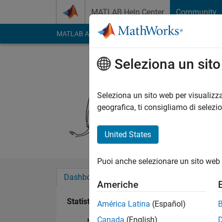
Vai al contenuto
MATLAB Help Center
Community
MATLAB Answers
File Exchange
Cody
AI Cha
Seleziona un sit
Sasha
Last seen: oltre un a
Seleziona un sito web per visualizza
Followers:
0
Followi
geografica, ti consigliamo di selezi
Follow
United States
Puoi anche selezionare un sito web 
Dashboard
Badge
Sponsorizzazioni
Americhe
Statistica
América Latina
(Español)
Canada
(English)
MATLAB Answers