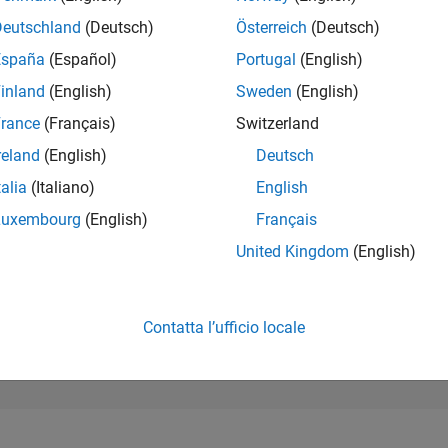
25.182
of 302.025
Deutschland
(Deutsch)
Österreich
(Deutsch)
España
(Español)
Portugal
(English)
REPUTAZIONE
1
inland
(English)
Sweden
(English)
rance
(Français)
Switzerland
CONTRIBUTI
4
Domande
reland
(English)
Deutsch
0
Risposte
talia
(Italiano)
English
ACCETTAZION
Luxembourg
(English)
Français
DELLE RISPOS
100.0%
/24
08/24
L
12/24
04/25
08/25
12/25
04/26
08/26
United Kingdom
(English)
CRONOLOGIA
VOTI RICEVUTI
1
Contatta l’ufficio locale