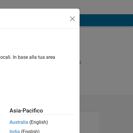
Programming
Languages:
MATLAB
ocali. In base alla tua area
Spoken Languages:
English
Asia-Pacifico
Australia
(English)
India
(English)