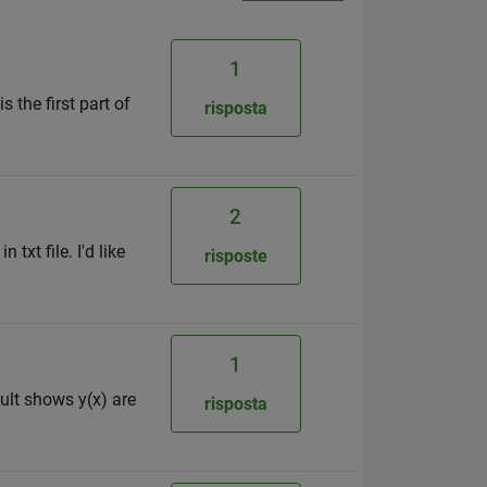
1
 the first part of
risposta
2
txt file. I'd like
risposte
1
sult shows y(x) are
risposta