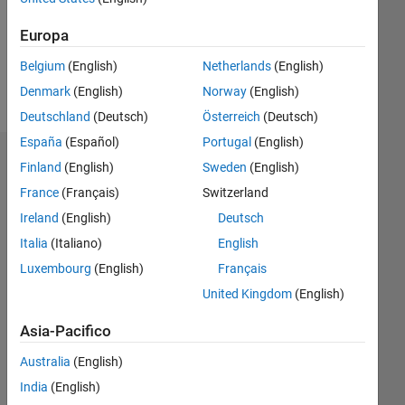
Following:
0
Europa
Belgium
(English)
Netherlands
(English)
Follow
Denmark
(English)
Norway
(English)
Deutschland
(Deutsch)
Österreich
(Deutsch)
España
(Español)
Portugal
(English)
Badge
Finland
(English)
Sweden
(English)
France
(Français)
Switzerland
Jack
Crespo's
Ireland
(English)
Deutsch
Badge
Italia
(Italiano)
English
Luxembourg
(English)
Français
MATLAB
Answers
Tutto
United Kingdom
(English)
Badge
Asia-Pacifico
Australia
(English)
India
(English)