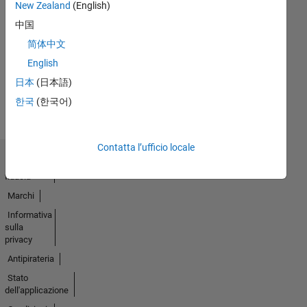
New Zealand
(English)
Thankful Level 1
中国
23 Apr 2019
简体中文
English
Guarda
日本
(日本語)
tutto
한국
(한국어)
Badge
Contatta l’ufficio locale
Centro di
fiducia
Marchi
Informativa
sulla
privacy
Antipirateria
Stato
dell'applicazione