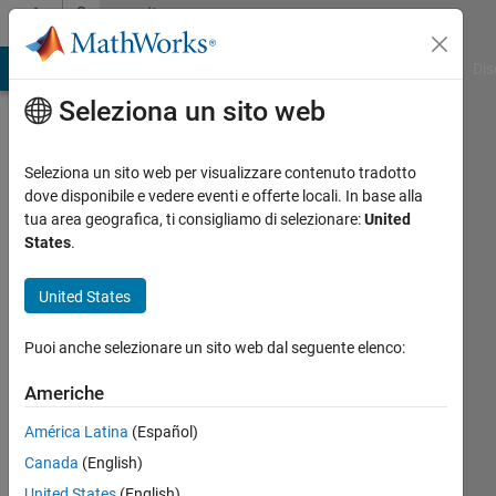
Vai al contenuto
Community
Profile
ATLAB Answers
File Exchange
Cody
AI Chat Playground
Dis
Seleziona un sito web
Seleziona un sito web per visualizzare contenuto tradotto
dove disponibile e vedere eventi e offerte locali. In base alla
Jack
tua area geografica, ti consigliamo di selezionare:
United
States
.
Crespo
United States
Last
seen:
Puoi anche selezionare un sito web dal seguente elenco:
quasi 4
anni fa
Americhe
|
Attivo
dal 2019
América Latina
(Español)
Canada
(English)
Followers:
0
United States
(English)