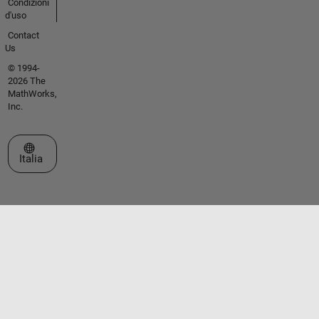
Condizioni
d'uso
Contact
Us
© 1994-
2026 The
MathWorks,
Inc.
Seleziona un sito web
Italia