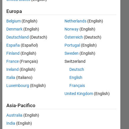
Following:
0
Europa
Belgium
(English)
Netherlands
(English)
Follow
Denmark
(English)
Norway
(English)
Deutschland
(Deutsch)
Österreich
(Deutsch)
España
(Español)
Portugal
(English)
Dashboard
Finland
(English)
Sweden
(English)
France
(Français)
Switzerland
Statistica
Ireland
(English)
Deutsch
M…
Italia
(Italiano)
English
Luxembourg
(English)
Français
-2
-1
5
4
United Kingdom
(English)
3
Asia-Pacifico
CONTRIBUTI
L
2
Australia
(English)
India
(English)
1