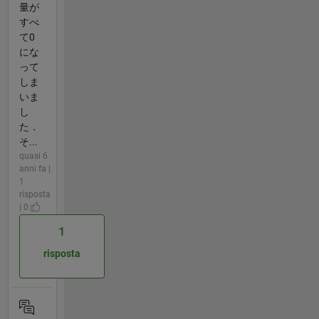
量が
すべ
て0
にな
って
しま
いま
し
た．
そ...
quasi 6
anni fa |
1
risposta
| 0
1
risposta