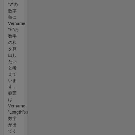
"V”の
数字
毎に
Vername
”H”の
数字
の和
を算
出し
たい
と考
えて
いま
す．
範囲
は
Vername
"Length”の
数字
が出
てく