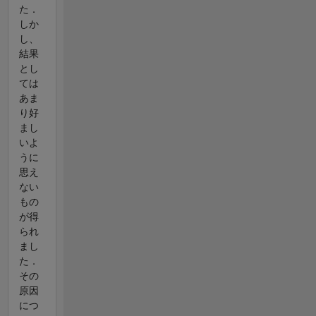
た．
しか
し、
結果
とし
ては
あま
り好
まし
いよ
うに
思え
ない
もの
が得
られ
まし
た．
その
原因
につ