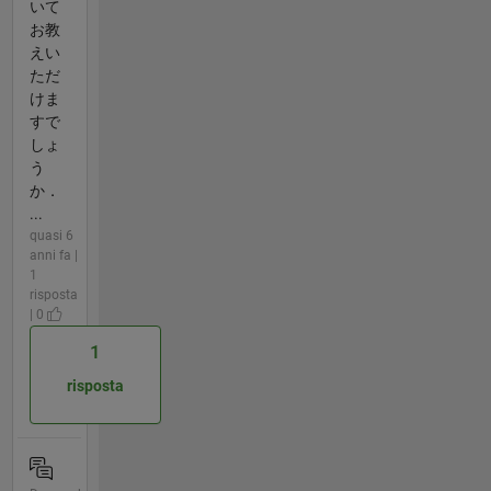
いて
お教
えい
ただ
けま
すで
しょ
う
か．
...
quasi 6
anni fa |
1
risposta
| 0
1
risposta