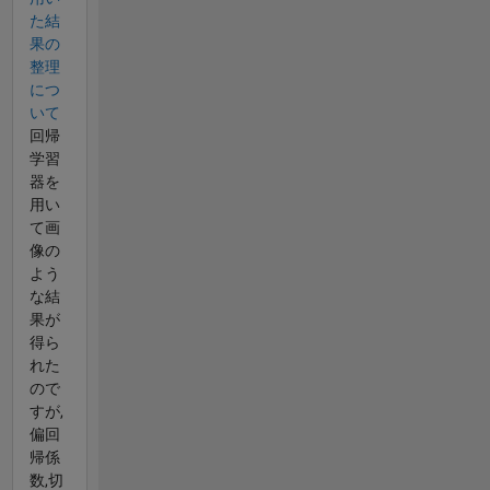
た結
果の
整理
につ
いて
回帰
学習
器を
用い
て画
像の
よう
な結
果が
得ら
れた
ので
すが,
偏回
帰係
数,切