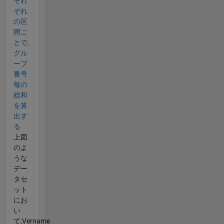
それ
ぞれ
の区
間ご
とで,
グル
ープ
番号
毎の
総和
を算
出す
る
上図
のよ
うな
デー
タセ
ット
にお
い
て,Vername