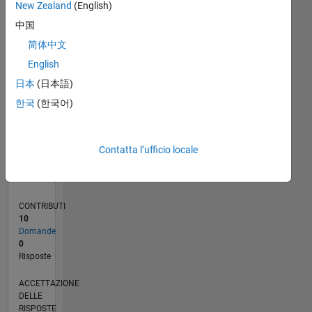
New Zealand
(English)
中国
0
09/19
06/20
03/21
12/21
09/22
06/23
03/24
12/24
09/25
06/26
07/20
05/21
03/22
01/23
11/23
09/24
07/25
05/26
09/20
09/21
09/23
L
简体中文
CRONOLOGIA
English
日本
(日本語)
RANK
한국
(한국어)
256.485
of
302.028
Contatta l’ufficio locale
REPUTAZIONE
0
CONTRIBUTI
10
Domande
0
Risposte
ACCETTAZIONE
DELLE
RISPOSTE