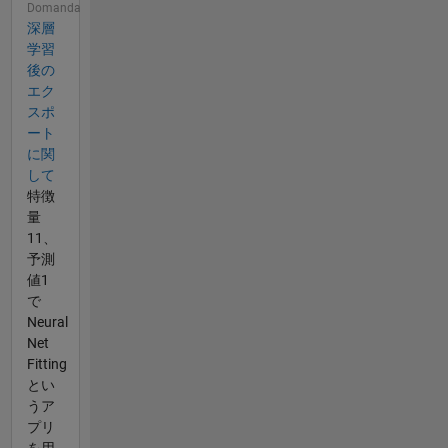
Domanda
深層
学習
後の
エク
スポ
ート
に関
して
特徴
量
11、
予測
値1
で
Neural
Net
Fitting
とい
うア
プリ
を用