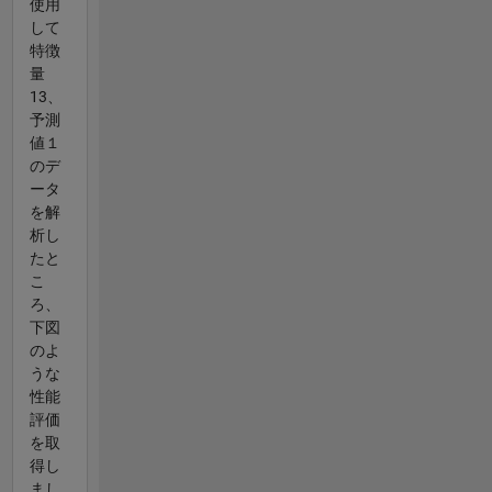
使用
して
特徴
量
13、
予測
値１
のデ
ータ
を解
析し
たと
こ
ろ、
下図
のよ
うな
性能
評価
を取
得し
まし