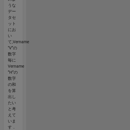
うな
デー
タセ
ット
にお
い
て,Vername
"V”の
数字
毎に
Vername
”H”の
数字
の和
を算
出し
たい
と考
えて
いま
す．