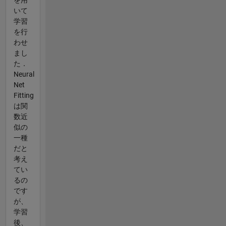
いて
学習
を行
わせ
まし
た．
Neural
Net
Fitting
は関
数近
似の
一種
だと
考え
てい
るの
です
が、
学習
後、