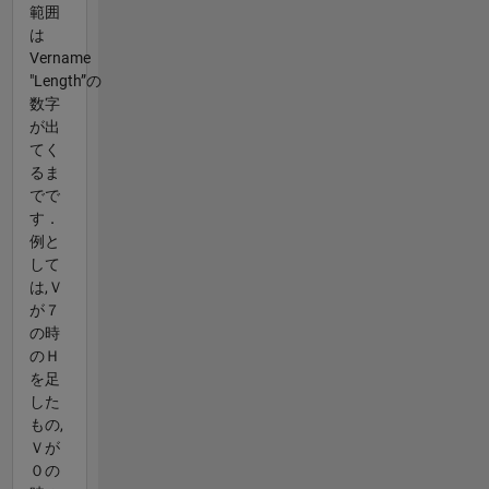
範囲
は
Vername
"Length”の
数字
が出
てく
るま
でで
す．
例と
して
は,Ｖ
が７
の時
のＨ
を足
した
もの,
Ｖが
０の