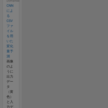
Domanda
CNN
によ
る
CSV
ファ
イル
を用
いた
変化
量予
測
画像
のよ
うに
出力
デー
タ
（黄
色）
と入
力デ