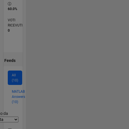
60.0%
VOTI
RICEVUTI
0
Feeds
All
(10)
MATLAB
Answers
(10)
er2
to da