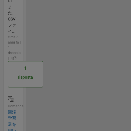
い．
ま
た、
CSV
ファ
イ...
circa 6
anni fa |
1
risposta
| 0
1
risposta
Domanda
回帰
学習
器を
用い