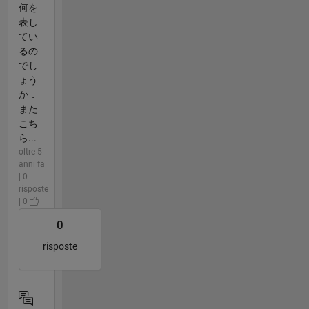
何を
表し
てい
るの
でし
ょう
か．
また
こち
ら...
oltre 5
anni fa
| 0
risposte
| 0
0
risposte