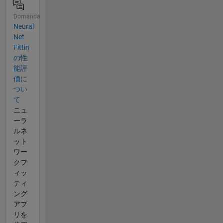
Domanda
Neural
Net
Fittin
の性
能評
価に
つい
て
ニュ
ーラ
ルネ
ット
ワー
クフ
ィッ
ティ
ング
アプ
リを