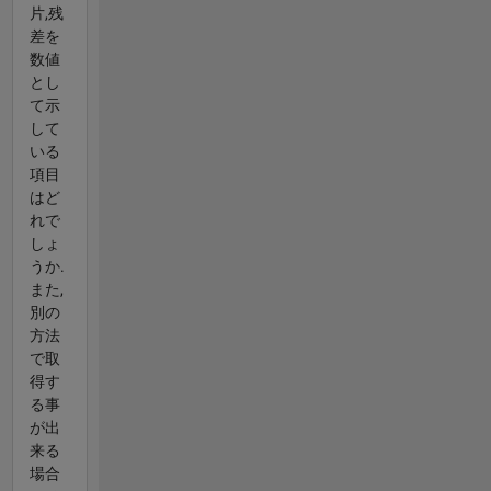
片,残
差を
数値
とし
て示
して
いる
項目
はど
れで
しょ
うか.
また,
別の
方法
で取
得す
る事
が出
来る
場合