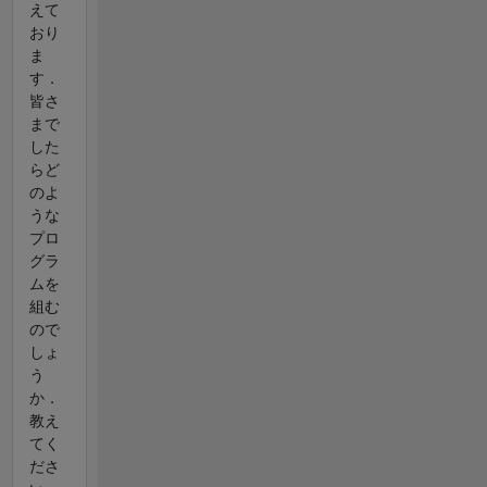
えて
おり
ま
す．
皆さ
まで
した
らど
のよ
うな
プロ
グラ
ムを
組む
ので
しょ
う
か．
教え
てく
ださ