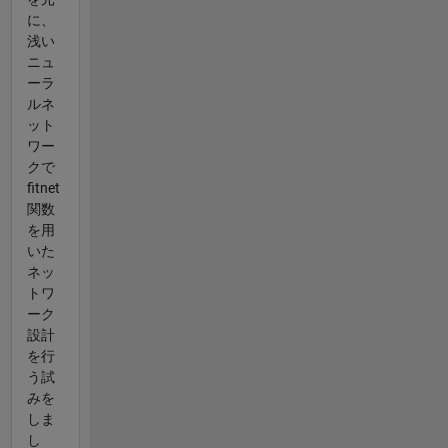
に、
浅い
ニュ
ーラ
ルネ
ット
ワー
クで
fitnet
関数
を用
いた
ネッ
トワ
ーク
設計
を行
う試
みを
しま
し