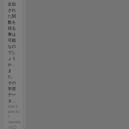
近似
され
た関
数を
得る
事は
可能
なの
でし
ょう
か．
ま
た、
その
学習
デー
タ...
oltre 5
anni fa |
1
risposta
| 0