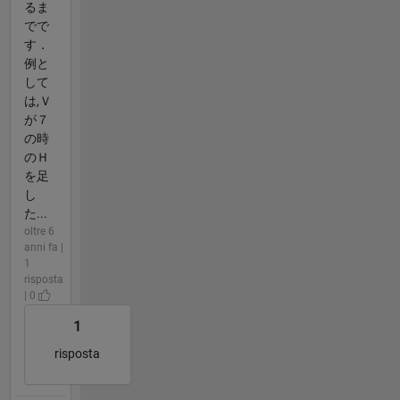
るま
でで
す．
例と
して
は,Ｖ
が７
の時
のＨ
を足
し
た...
oltre 6
anni fa |
1
risposta
| 0
1
risposta