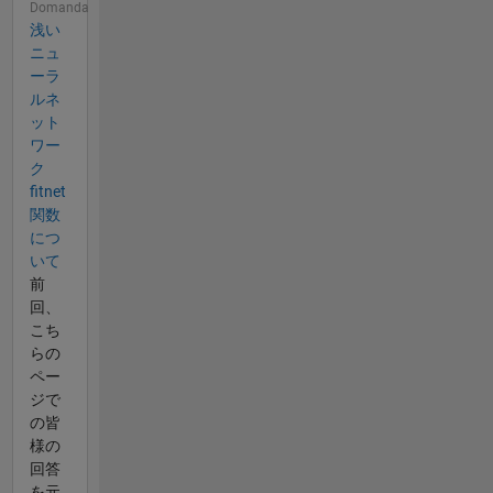
Domanda
浅い
ニュ
ーラ
ルネ
ット
ワー
ク
fitnet
関数
につ
いて
前
回、
こち
らの
ペー
ジで
の皆
様の
回答
を元