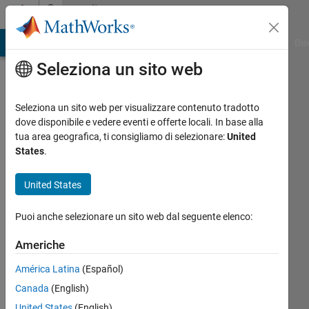
Vai al contenuto
Community
Profile
ATLAB Answers
File Exchange
Cody
AI Chat Playground
Dis
Seleziona un sito web
Seleziona un sito web per visualizzare contenuto tradotto
dove disponibile e vedere eventi e offerte locali. In base alla
Masashige
tua area geografica, ti consigliamo di selezionare:
United
States
.
Tayasu
United States
Last
seen:
Puoi anche selezionare un sito web dal seguente elenco:
quasi 5
anni fa
Americhe
|
Attivo
dal 2019
América Latina
(Español)
Canada
(English)
Followers:
0
United States
(English)