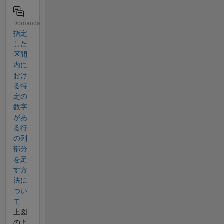
Domanda
指定
した
区間
内に
おけ
る特
定の
数字
があ
る行
の列
部分
を足
す方
法に
つい
て
上図
のよ