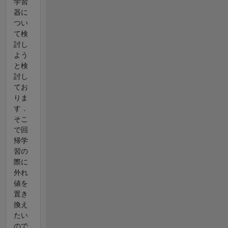
学習
器に
つい
て検
討し
よう
と検
討し
てお
りま
す．
そこ
で回
帰学
習の
際に
外れ
値を
置き
換え
たい
ので