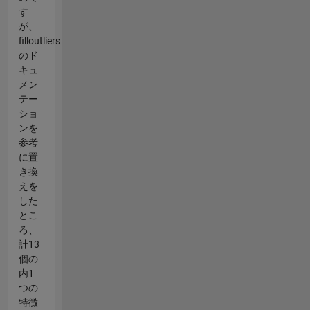
す
が、
filloutliers
のド
キュ
メン
テー
ショ
ンを
参考
に置
き換
えを
した
とこ
ろ、
計13
個の
内1
つの
特徴