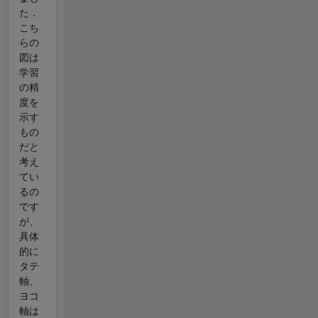
た．
こち
らの
図は
学習
の精
度を
示す
もの
だと
考え
てい
るの
です
が、
具体
的に
タテ
軸、
ヨコ
軸は