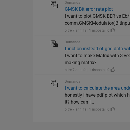
Domanda
GMSK Bit error rate plot
I want to plot GMSK BER vs Eb/
comm.GMSKModulator('BitInput', t
oltre 7 anni fa | 1 risposta | 0
Domanda
function instead of grid data wi
I want to make Matrix with 3 ve
making matrix?
oltre 7 anni fa | 1 risposta | 0
Domanda
I want to calculate the area und
honestly I have pdf plot which h
it? how can I...
oltre 7 anni fa | 1 risposta | 0