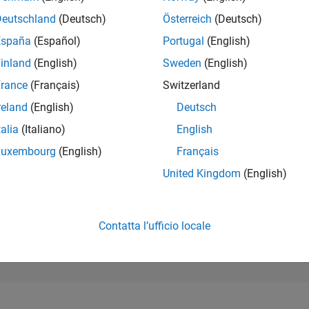
162.651
of 302.025
Deutschland
(Deutsch)
Österreich
(Deutsch)
España
(Español)
Portugal
(English)
REPUTAZIONE
0
inland
(English)
Sweden
(English)
rance
(Français)
Switzerland
CONTRIBUTI
6
Domande
reland
(English)
Deutsch
0
Risposte
talia
(Italiano)
English
ACCETTAZION
Luxembourg
(English)
Français
DELLE RISPOS
33.33%
08/22
L
03/23
10/23
05/24
12/24
07/25
02/26
United Kingdom
(English)
CRONOLOGIA
VOTI RICEVUTI
0
Contatta l’ufficio locale