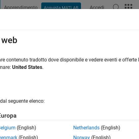
Apprendimento
Accedi
Acquista MATLAB
t Playground
Discussioni
Concorsi
Blog
Pubblica
Altro
o web
a
re contenuto tradotto dove disponibile e vedere eventi e offerte l
ng:
0
onare:
United States
.
dal seguente elenco:
Europa
Belgium
(English)
Netherlands
(English)
RANK
Denmark
(English)
Norway
(English)