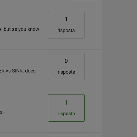
1
ts, but as you know
risposta
0
PER vs SINR. does
risposte
1
 a=
risposta