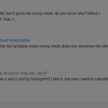
N0, but It gives me wrong result. do you know why? hMod =
rue, 'I...
thout Interpolation
ctor. but griddata make wrong result, does any one know the othe
er 3d curve? how can i do it?
as x and y and by histogram2 I plot it. but now I want to calcula