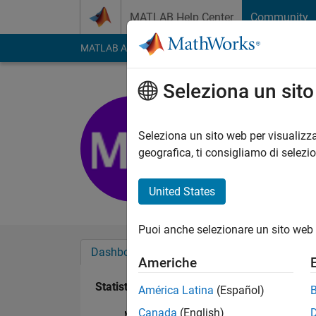
Vai al contenuto
MATLAB Help Center
Community
MATLAB Answers
File Exchange
Cody
AI Cha
Seleziona un sit
Mah Mhat
Attivo dal 2019
Seleziona un sito web per visualizza
Followers:
0
Followi
geografica, ti consigliamo di selezi
Follow
United States
Puoi anche selezionare un sito web 
Dashboard
Badge
Sponsorizzazioni
Americhe
Statistica
América Latina
(Español)
Canada
(English)
MATLAB Answers