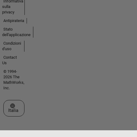
Informativa
sulla
privacy
Antipirateria
Stato
dell'applicazione
Condizioni
d'uso
Contact
Us
© 1994-
2026 The
MathWorks,
Inc.
Seleziona un sito web
Italia