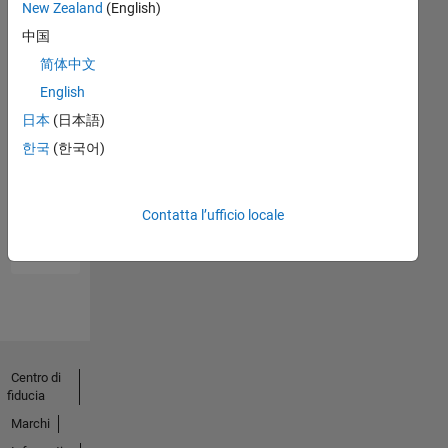
New Zealand
(English)
中国
简体中文
English
日本
(日本語)
한국
(한국어)
No
Endorsements
Contatta l’ufficio locale
received
Centro di
fiducia
Marchi