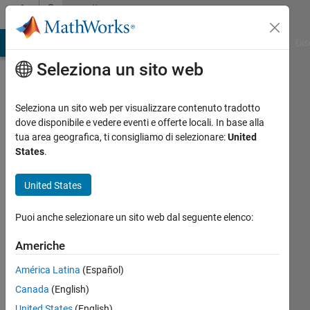
Vai al contenuto
Community
Profile
ATLAB Answers
File Exchange
Cody
AI Chat Playground
Dis
Seleziona un sito web
Seleziona un sito web per visualizzare contenuto tradotto
dove disponibile e vedere eventi e offerte locali. In base alla
Medical
tua area geografica, ti consigliamo di selezionare:
United
States
.
Incubator
United States
Tuebingen
Attivo
Puoi anche selezionare un sito web dal seguente elenco:
dal 2026
Americhe
Followers:
América Latina
(Español)
0
Following:
Canada
(English)
0
United States
(English)