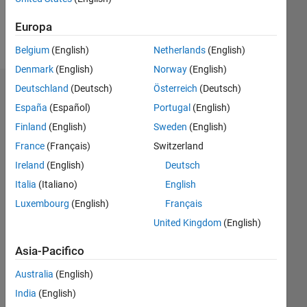
Europa
Follow
Belgium
(English)
Netherlands
(English)
Denmark
(English)
Norway
(English)
Deutschland
(Deutsch)
Österreich
(Deutsch)
Sponsorizzazioni
España
(Español)
Portugal
(English)
Please
Finland
(English)
Sweden
(English)
login
France
(Français)
Switzerland
to
Ireland
(English)
Deutsch
endorse
this
Italia
(Italiano)
English
person
Luxembourg
(English)
Français
in a
United Kingdom
(English)
skill
Asia-Pacifico
Australia
(English)
India
(English)