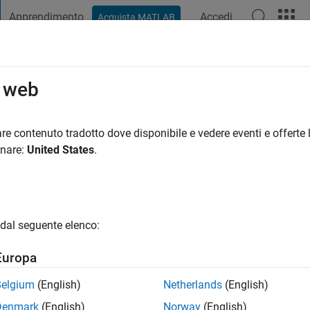
Apprendimento
Accedi
Acquista MATLAB
t Playground
Discussioni
Concorsi
Blog
Pubblica
Altro
o web
qasimi
re contenuto tradotto dove disponibile e vedere eventi e offerte l
ng:
0
onare:
United States
.
dal seguente elenco:
Europa
Belgium
(English)
Netherlands
(English)
Denmark
(English)
Norway
(English)