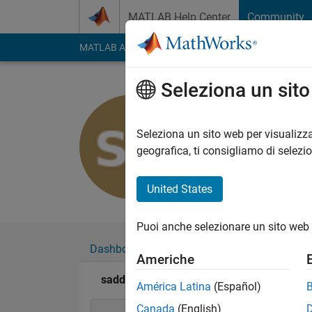
Vai al contenuto
MATLAB Help Center
Community
MATLAB Answers
File Exchange
Cody
AI Cha
Seleziona un sit
saddam al
Attivo dal 2019
Seleziona un sito web per visualizza
Followers:
0
Followi
geografica, ti consigliamo di selezi
Follow
United States
Puoi anche selezionare un sito web 
Dashboard
Badge
Sponsorizzazioni
Americhe
saddam alqasimi's Badge
América Latina
(Español)
Canada
(English)