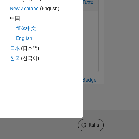
Tutto
New Zealand
(English)
中国
简体中文
English
日本
(日本語)
한국
(한국어)
Guarda tutto Badge
Seleziona un sito web
Italia