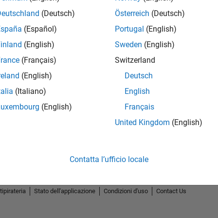
Deutschland
(Deutsch)
Österreich
(Deutsch)
España
(Español)
Portugal
(English)
inland
(English)
Sweden
(English)
rance
(Français)
Switzerland
2
reland
(English)
Deutsch
talia
(Italiano)
English
Luxembourg
(English)
Français
United Kingdom
(English)
Contatta l’ufficio locale
tipirateria
Stato dell'applicazione
Condizioni d'uso
Contact Us