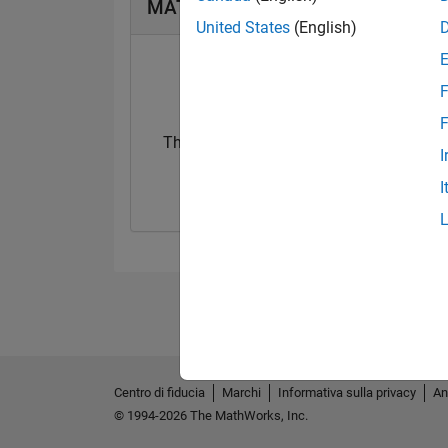
MATLAB Answers Badge
United States
(English)
F
F
Thankful Level 1
Thankful Level 
I
29 Apr 2019
15 Feb 2022
I
Centro di fiducia
Marchi
Informativa sulla privacy
An
© 1994-2026 The MathWorks, Inc.