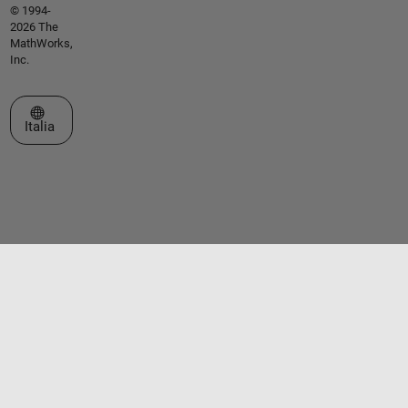
© 1994-
2026 The
MathWorks,
Inc.
Seleziona un sito web
Italia