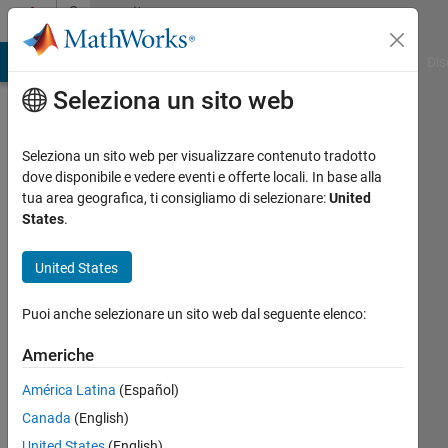
Vai al contenuto
Community
Profile
ATLAB Answers
File Exchange
Cody
AI Chat Playground
Dis
Seleziona un sito web
Seleziona un sito web per visualizzare contenuto tradotto
dove disponibile e vedere eventi e offerte locali. In base alla
Aman
tua area geografica, ti consigliamo di selezionare:
United
States
.
Gupta
United States
Attivo
dal 2019
Puoi anche selezionare un sito web dal seguente elenco:
Followers:
Americhe
0
Following:
América Latina
(Español)
0
Canada
(English)
United States
(English)