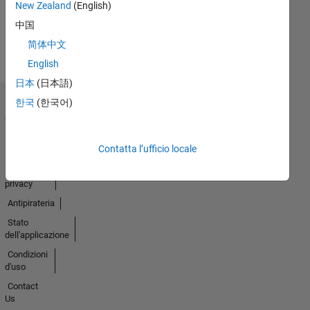
New Zealand
(English)
Guarda
中国
tutto
简体中文
Badge
English
日本
(日本語)
한국
(한국어)
Centro di
fiducia
Marchi
Contatta l’ufficio locale
Informativa
sulla
privacy
Antipirateria
Stato
dell'applicazione
Condizioni
d'uso
Contact
Us