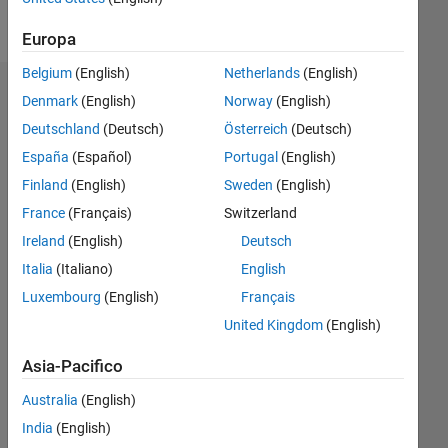
Follow
Europa
Belgium
(English)
Netherlands
(English)
Badge
Denmark
(English)
Norway
(English)
Deutschland
(Deutsch)
Österreich
(Deutsch)
Aman
Gupta's
España
(Español)
Portugal
(English)
Badge
Finland
(English)
Sweden
(English)
France
(Français)
Switzerland
MATLAB
Answers
Tutto
Ireland
(English)
Deutsch
Badge
Italia
(Italiano)
English
Luxembourg
(English)
Français
United Kingdom
(English)
Asia-Pacifico
First Answer
Australia
(English)
27 Jun 2019
India
(English)