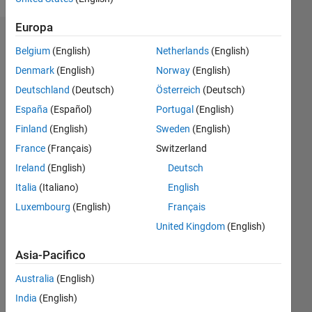
Europa
Badge
Belgium
(English)
Netherlands
(English)
stanleo's
Denmark
(English)
Norway
(English)
Badge
Deutschland
(Deutsch)
Österreich
(Deutsch)
España
(Español)
Portugal
(English)
MATLAB
Answers
Tutto
Finland
(English)
Sweden
(English)
Badge
France
(Français)
Switzerland
Ireland
(English)
Deutsch
Italia
(Italiano)
English
Luxembourg
(English)
Français
United Kingdom
(English)
First Answer
07 Jul 2019
Asia-Pacifico
Australia
(English)
India
(English)
Guarda