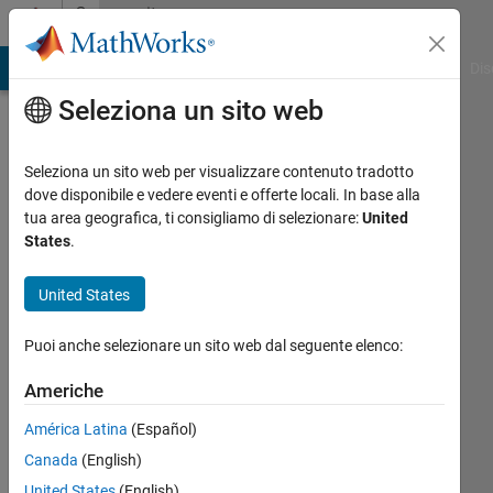
Vai al contenuto
Community
Profile
ATLAB Answers
File Exchange
Cody
AI Chat Playground
Dis
Seleziona un sito web
Seleziona un sito web per visualizzare contenuto tradotto
dove disponibile e vedere eventi e offerte locali. In base alla
stanleo
tua area geografica, ti consigliamo di selezionare:
United
States
.
Attivo
dal 2019
United States
Followers:
Puoi anche selezionare un sito web dal seguente elenco:
0
Following:
Americhe
0
América Latina
(Español)
Canada
(English)
Follow
United States
(English)