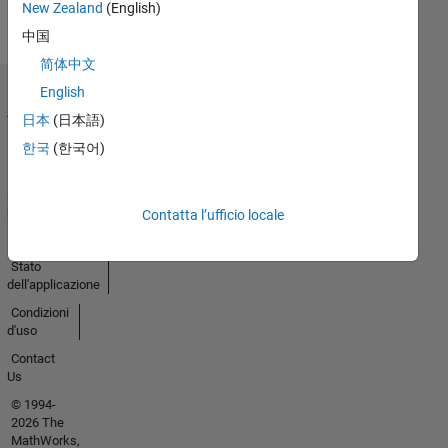
tutto
New Zealand
(English)
Badge
中国
简体中文
English
Centro di
fiducia
日本
(日本語)
Marchi
한국
(한국어)
Informativa
sulla
privacy
Contatta l’ufficio locale
Antipirateria
Stato
dell'applicazione
Condizioni
d'uso
Contact
Us
© 1994-
2026 The
MathWorks,