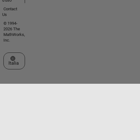
d'uso
Contact
Us
© 1994-
2026 The
MathWorks,
Inc.
Seleziona un sito web
Italia