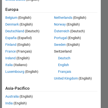
0
Europa
Belgium
(English)
Netherlands
(English)
Follow
Denmark
(English)
Norway
(English)
Deutschland
(Deutsch)
Österreich
(Deutsch)
España
(Español)
Portugal
(English)
Badge
Finland
(English)
Sweden
(English)
Ling
France
(Français)
Switzerland
Kev's
Badge
Ireland
(English)
Deutsch
Italia
(Italiano)
English
MATLAB
Luxembourg
(English)
Français
Answers
Tutto
Badge
United Kingdom
(English)
Asia-Pacifico
Australia
(English)
India
(English)
Thankful Level 1