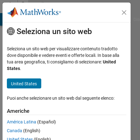
Vai al contenuto
Community
Profile
ATLAB Answers
File Exchange
Cody
AI Chat Playground
Dis
Seleziona un sito web
Seleziona un sito web per visualizzare contenuto tradotto
dove disponibile e vedere eventi e offerte locali. In base alla
Ling
tua area geografica, ti consigliamo di selezionare:
United
States
.
Kev
United States
Last
seen: 3
Puoi anche selezionare un sito web dal seguente elenco:
mesi fa
|
Attivo
Americhe
dal 2020
América Latina
(Español)
Followers:
Canada
(English)
0
Following:
United States
(English)