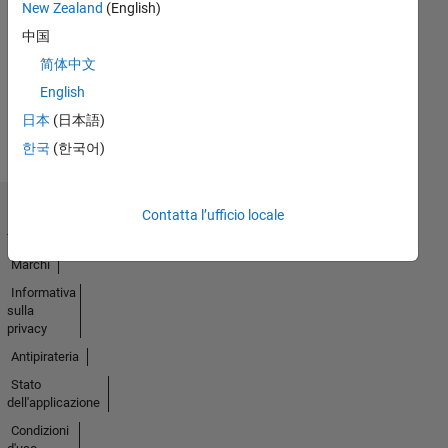
New Zealand
(English)
15 Sep 2020
中国
简体中文
English
Guarda
tutto
日本
(日本語)
Badge
한국
(한국어)
Contatta l’ufficio locale
Centro di
fiducia
Marchi
Informativa
sulla
privacy
Antipirateria
Stato
dell'applicazione
Condizioni