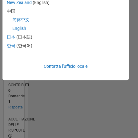
New Zealand
(English)
09/19
06/20
03/21
12/21
09/22
06/23
03/24
12/24
09/25
06/26
07/20
05/21
03/22
01/23
11/23
09/24
07/25
05/26
09/20
09/21
09/23
L
中国
CRONOLOGIA
简体中文
English
RANK
日本
(日本語)
5.820
of
한국
(한국어)
302.031
REPUTAZIONE
Contatta l’ufficio locale
8
CONTRIBUTI
0
Domande
1
Risposta
ACCETTAZIONE
DELLE
RISPOSTE