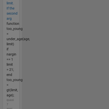
limit.
If the
second
arg
function
too_young
=
under_age(age,
limit)
if
nargin
== 1
limit
= 21;
end
too_young
=
gt(limit,
age);
quasi
7
anni