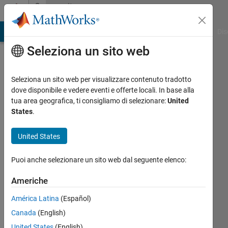
Vai al contenuto
Community
Profile
ATLAB Answers
File Exchange
Cody
AI Chat Playground
Dis
Seleziona un sito web
Seleziona un sito web per visualizzare contenuto tradotto
dove disponibile e vedere eventi e offerte locali. In base alla
Astr
tua area geografica, ti consigliamo di selezionare:
United
States
.
Last
seen:
United States
oltre un
anno fa
Puoi anche selezionare un sito web dal seguente elenco:
|
Attivo
dal 2019
Americhe
Followers:
América Latina
(Español)
0
Canada
(English)
Following:
United States
(English)
0