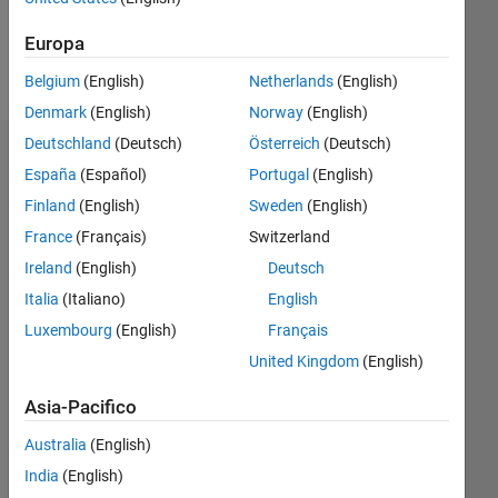
Europa
Follow
Belgium
(English)
Netherlands
(English)
Denmark
(English)
Norway
(English)
Deutschland
(Deutsch)
Österreich
(Deutsch)
Dashboard
España
(Español)
Portugal
(English)
Finland
(English)
Sweden
(English)
Statistica
France
(Français)
Switzerland
M…
Ireland
(English)
Deutsch
Italia
(Italiano)
English
-2
-1
3
2
Luxembourg
(English)
Français
United Kingdom
(English)
CONTRIBUTI
L
1
Asia-Pacifico
Australia
(English)
India
(English)
0