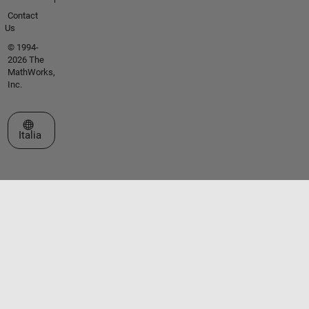
Contact
Us
© 1994-
2026 The
MathWorks,
Inc.
Seleziona un sito web
Italia