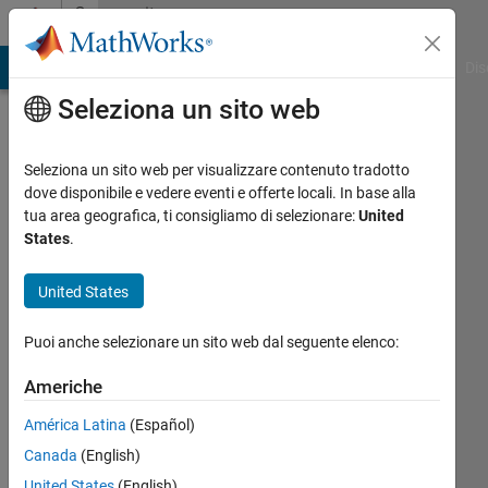
Vai al contenuto
Community
Profile
ATLAB Answers
File Exchange
Cody
AI Chat Playground
Dis
Seleziona un sito web
Seleziona un sito web per visualizzare contenuto tradotto
dove disponibile e vedere eventi e offerte locali. In base alla
zhiwei
tua area geografica, ti consigliamo di selezionare:
United
States
.
chen
United States
Attivo
dal 2024
Puoi anche selezionare un sito web dal seguente elenco:
Followers:
Americhe
0
Following:
América Latina
(Español)
0
Canada
(English)
United States
(English)