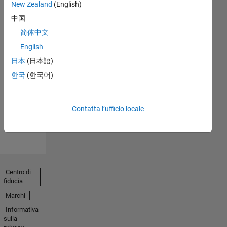
New Zealand
(English)
中国
简体中文
English
No
日本
(日本語)
Endorsements
한국
(한국어)
received
Contatta l’ufficio locale
Centro di
fiducia
Marchi
Informativa
sulla