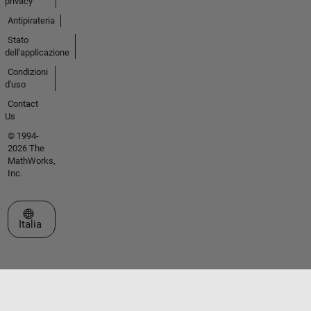
privacy
Antipirateria
Stato
dell'applicazione
Condizioni
d'uso
Contact
Us
© 1994-
2026 The
MathWorks,
Inc.
Seleziona un sito web
Italia