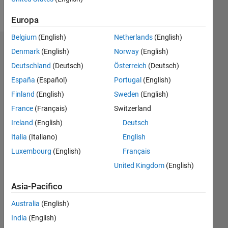
Follow
Europa
Belgium
(English)
Netherlands
(English)
Sponsorizzazioni
Denmark
(English)
Norway
(English)
Deutschland
(Deutsch)
Österreich
(Deutsch)
Please
España
(Español)
Portugal
(English)
login
to
Finland
(English)
Sweden
(English)
endorse
France
(Français)
Switzerland
this
Ireland
(English)
Deutsch
person
in a
Italia
(Italiano)
English
skill
Luxembourg
(English)
Français
United Kingdom
(English)
Asia-Pacifico
Australia
(English)
India
(English)