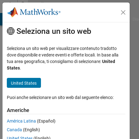
Vai al contenuto
Community
Profile
ATLAB Answers
File Exchange
Cody
AI Chat Playground
Dis
Seleziona un sito web
Seleziona un sito web per visualizzare contenuto tradotto
dove disponibile e vedere eventi e offerte locali. In base alla
Mohamed
tua area geografica, ti consigliamo di selezionare:
United
States
.
Abdelwahab
United States
Last
seen:
Puoi anche selezionare un sito web dal seguente elenco:
oltre 3
anni fa
Americhe
|
Attivo
dal 2020
América Latina
(Español)
Canada
(English)
Followers:
0
United States
(English)