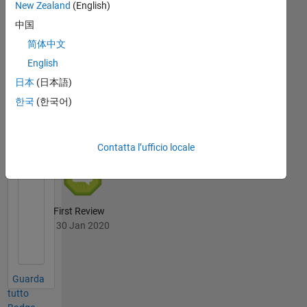
New Zealand
(English)
First Answer
中国
30 Jan 2020
简体中文
English
日本
(日本語)
File
한국
(한국어)
Exchange
Tutto
Badge
Contatta l’ufficio locale
First Review
30 Jan 2020
Guarda
tutto