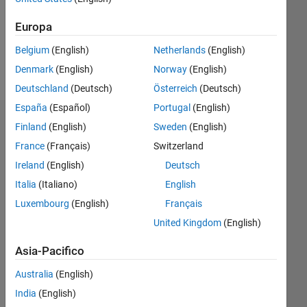
Following:
0
Europa
Belgium
(English)
Netherlands
(English)
Follow
Denmark
(English)
Norway
(English)
Deutschland
(Deutsch)
Österreich
(Deutsch)
España
(Español)
Portugal
(English)
Badge
Finland
(English)
Sweden
(English)
France
(Français)
Switzerland
Mohamed
Abdelwahab's
Ireland
(English)
Deutsch
Badge
Italia
(Italiano)
English
Luxembourg
(English)
Français
MATLAB
Answers
Tutto
United Kingdom
(English)
Badge
Asia-Pacifico
Australia
(English)
India
(English)