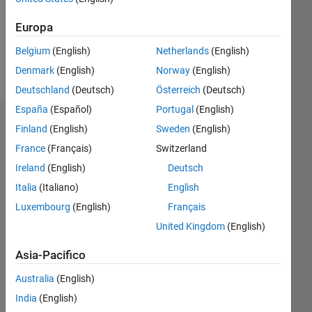
Following:
0
Europa
Belgium
(English)
Netherlands
(English)
Follow
Denmark
(English)
Norway
(English)
Deutschland
(Deutsch)
Österreich
(Deutsch)
España
(Español)
Portugal
(English)
Badge
Finland
(English)
Sweden
(English)
France
(Français)
Switzerland
Atique
Barudgar's
Ireland
(English)
Deutsch
Badge
Italia
(Italiano)
English
Luxembourg
(English)
Français
MATLAB
Answers
Tutto
United Kingdom
(English)
Badge
Asia-Pacifico
Australia
(English)
India
(English)