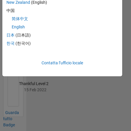
New Zealand
(English)
Thankful Level 1
中国
25 Nov 2019
简体中文
English
日本
(日本語)
한국
(한국어)
First Answer
08 Nov 2019
Contatta l’ufficio locale
Thankful Level 2
15 Feb 2022
Guarda
tutto
Badge