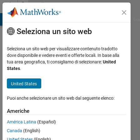
Vai al contenuto
Community
Profile
ATLAB Answers
File Exchange
Cody
AI Chat Playground
Dis
Seleziona un sito web
Seleziona un sito web per visualizzare contenuto tradotto
dove disponibile e vedere eventi e offerte locali. In base alla
Atique
tua area geografica, ti consigliamo di selezionare:
United
States
.
Barudgar
United States
Last
seen:
Puoi anche selezionare un sito web dal seguente elenco:
oltre 6
anni fa
Americhe
|
Attivo
dal 2019
América Latina
(Español)
Canada
(English)
Followers:
0
United States
(English)