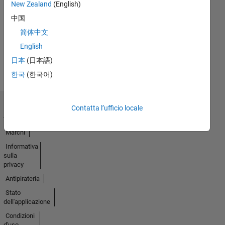
New Zealand
(English)
No
中国
Badges
简体中文
Earned
English
Guarda
tutto
日本
(日本語)
Badge
한국
(한국어)
Contatta l’ufficio locale
Centro di
fiducia
Marchi
Informativa
sulla
privacy
Antipirateria
Stato
dell'applicazione
Condizioni
d'uso