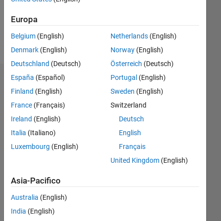
0
Europa
Belgium
(English)
Netherlands
(English)
Follow
Denmark
(English)
Norway
(English)
Deutschland
(Deutsch)
Österreich
(Deutsch)
España
(Español)
Portugal
(English)
Badge
Finland
(English)
Sweden
(English)
France
(Français)
Switzerland
Ireland
(English)
Deutsch
Italia
(Italiano)
English
Luxembourg
(English)
Français
United Kingdom
(English)
Asia-Pacifico
Australia
(English)
India
(English)