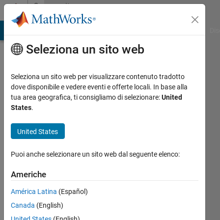
Vai al contenuto
Community
Profile
ATLAB Answers
File Exchange
Cody
AI Chat Playground
Dis
Seleziona un sito web
Seleziona un sito web per visualizzare contenuto tradotto
dove disponibile e vedere eventi e offerte locali. In base alla
jun
tua area geografica, ti consigliamo di selezionare:
United
States
.
Last
seen:
United States
circa
un
Puoi anche selezionare un sito web dal seguente elenco:
anno fa
|
Attivo
Americhe
dal 2024
América Latina
(Español)
Followers:
Canada
(English)
0
United States
(English)
Following: