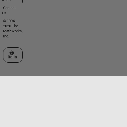
Contact
Us
© 1994-
2026 The
MathWorks,
Inc.
Seleziona un sito web
Italia