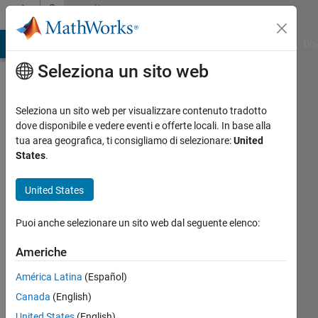
Vai al contenuto
Community
Profile
ATLAB Answers
File Exchange
Cody
AI Chat Playground
Dis
Seleziona un sito web
Seleziona un sito web per visualizzare contenuto tradotto
dove disponibile e vedere eventi e offerte locali. In base alla
Juan
tua area geografica, ti consigliamo di selezionare:
United
States
.
Jesús
United States
Rocha
Cuervo
Puoi anche selezionare un sito web dal seguente elenco:
Last
Americhe
seen:
América Latina
(Español)
circa 6
anni fa
Canada
(English)
United States
(English)