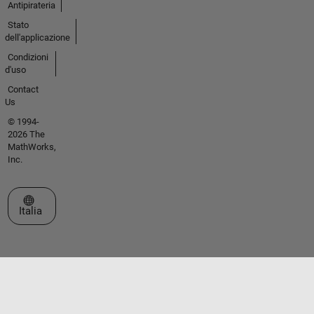
Antipirateria
Stato
dell'applicazione
Condizioni
d'uso
Contact
Us
© 1994-
2026 The
MathWorks,
Inc.
Seleziona un sito web
Italia