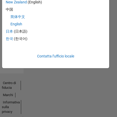
New Zealand
(English)
中国
简体中文
English
Nessuna
日本
(日本語)
attività
한국
(한국어)
Contatta l’ufficio locale
Centro di
fiducia
Marchi
Informativa
sulla
privacy