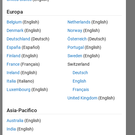
Followers:
0
Europa
Following:
0
Belgium
(English)
Netherlands
(English)
Denmark
(English)
Norway
(English)
Deutschland
(Deutsch)
Österreich
(Deutsch)
Follow
España
(Español)
Portugal
(English)
Finland
(English)
Sweden
(English)
France
(Français)
Switzerland
Dashboard
Ireland
(English)
Deutsch
Feeds
Italia
(Italiano)
English
Luxembourg
(English)
Français
United Kingdom
(English)
Asia-Pacifico
Australia
(English)
India
(English)