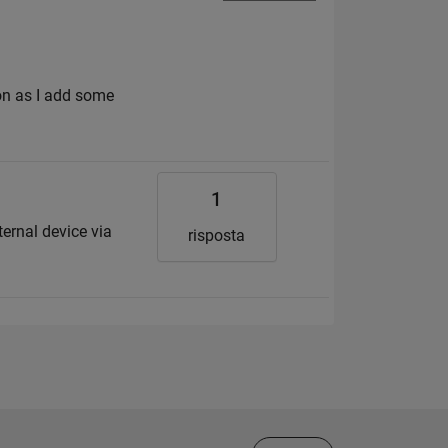
on as I add some
1
ernal device via
risposta