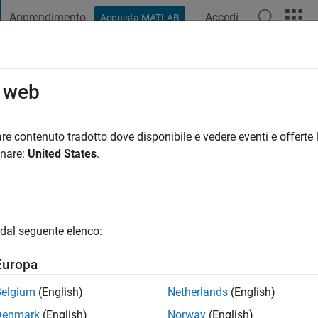
Apprendimento
Accedi
Acquista MATLAB
t Playground
Discussioni
Concorsi
Blog
Pubblica
Altro
o web
|
Attivo dal 2023
re contenuto tradotto dove disponibile e vedere eventi e offerte l
ng:
0
onare:
United States
.
dal seguente elenco:
Europa
Belgium
(English)
Netherlands
(English)
RANK
Denmark
(English)
Norway
(English)