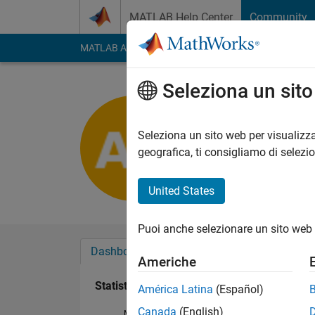
Vai al contenuto
MATLAB Help Center
Community
MATLAB Answers
File Exchange
Cody
AI Cha
Seleziona un sit
dundan
Last seen: 7 mesi fa
Seleziona un sito web per visualizza
Followers:
0
Followi
geografica, ti consigliamo di selezi
Follow
United States
Puoi anche selezionare un sito web 
Dashboard
Badge
Sponsorizzazioni
Americhe
Statistica
América Latina
(Español)
Canada
(English)
MATLAB Answers