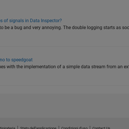
s of signals in Data Inspector?
 to be a bug and very annoying. The double logging starts as so
ino to speedgoat
ues with the implementation of a simple data stream from an ext
tipirateria
Stato dell'applicazione
Condizioni d'uso
Contact Us