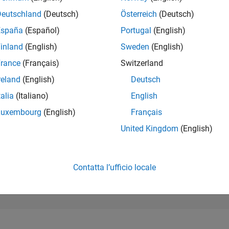
24.583
of 302.031
Deutschland
(Deutsch)
Österreich
(Deutsch)
España
(Español)
Portugal
(English)
REPUTAZIONE
1
inland
(English)
Sweden
(English)
rance
(Français)
Switzerland
CONTRIBUTI
1
Domanda
reland
(English)
Deutsch
1
Risposta
talia
(Italiano)
English
ACCETTAZION
Luxembourg
(English)
Français
DELLE RISPOS
0.0%
4
12/24
L
03/25
06/25
09/25
12/25
03/26
06/26
United Kingdom
(English)
CRONOLOGIA
VOTI RICEVUTI
1
Contatta l’ufficio locale