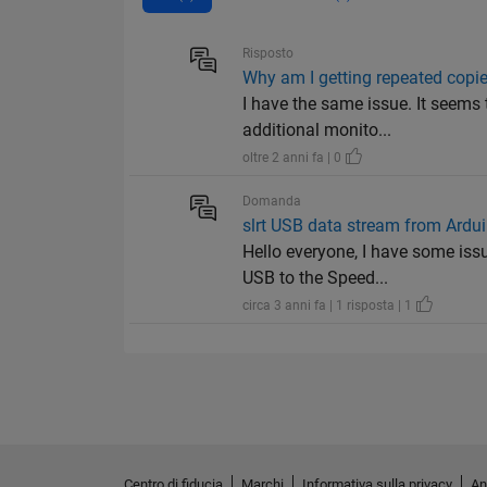
Risposto
Why am I getting repeated copie
I have the same issue. It seems
additional monito...
oltre 2 anni fa | 0
Domanda
slrt USB data stream from Ardu
Hello everyone, I have some iss
USB to the Speed...
circa 3 anni fa | 1 risposta | 1
Centro di fiducia
Marchi
Informativa sulla privacy
An