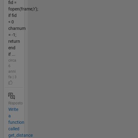
fid =
fopen(frame,'r');
if fid
< 0
charnum
= -1;
return
end
if ...
circa
6
anni
fa | 3
Risposto
Write
a
function
called
get_distance