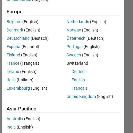
Followers:
0
Europa
Following:
Belgium
(English)
Netherlands
(English)
0
Denmark
(English)
Norway
(English)
Deutschland
(Deutsch)
Österreich
(Deutsch)
Follow
España
(Español)
Portugal
(English)
Messaggio
Finland
(English)
Sweden
(English)
#JuGi(K)
France
(Français)
Switzerland
Ireland
(English)
Deutsch
Italia
(Italiano)
English
Dashboard
Luxembourg
(English)
Français
Statistica
United Kingdom
(English)
M…
Asia-Pacifico
Australia
(English)
-2
-1
4
3
India
(English)