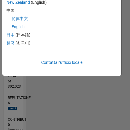
New Zealand
(English)
2
CONTRIBUTI
中国
L
简体中文
1
English
日本
(日本語)
0
한국
(한국어)
05/20
01/21
09/21
05/22
01/23
09/23
05/24
01/25
09/25
05/26
02/21
11/21
08/22
05/23
02/24
11/24
08/25
04/21
03/22
02/23
01/24
12/24
11/25
L
CRONOLOGIA
Contatta l’ufficio locale
RANK
7.142
of
302.023
REPUTAZIONE
6
CONTRIBUTI
0
Domande