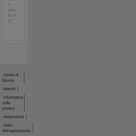
6
anni
fa | 0
Centro di
fiducia
Marchi
Informativa
sulla
privacy
Antipirateria
Stato
dell'applicazione