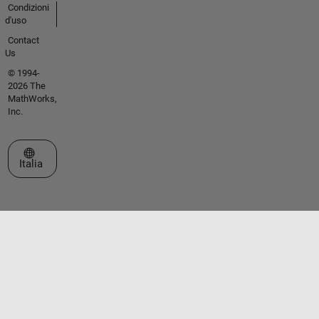
Condizioni
d'uso
Contact
Us
© 1994-
2026 The
MathWorks,
Inc.
Seleziona un sito web
Italia