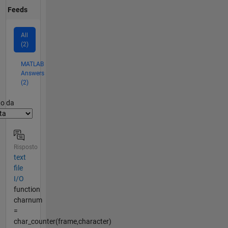
Feeds
All
(2)
MATLAB
Answers
(2)
er2
to da
Risposto
text
file
I/O
function
charnum
=
char_counter(frame,character)