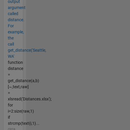
output
argument
called
distance.
For
example,
the
call
get_distance('Seattle,
WA'
function
distance
=
get_distance(a,b)
[~,text,raw]
=
xlsread('Distances.xlsx');
for
i=2:size(raw,1)
if
strcmp(text{i,1}...
circa