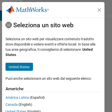
Vai al contenuto
Community
Profile
ATLAB Answers
File Exchange
Cody
AI Chat Playground
Dis
Seleziona un sito web
Seleziona un sito web per visualizzare contenuto tradotto
dove disponibile e vedere eventi e offerte locali. In base alla
Muhammad
tua area geografica, ti consigliamo di selezionare:
United
States
.
Sadiq
United States
Buitems
Last
Puoi anche selezionare un sito web dal seguente elenco:
seen:
oltre 4
Americhe
anni fa
América Latina
(Español)
|
Attivo
Canada
(English)
dal 2020
United States
(English)