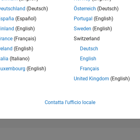
280.286
of 302.031
Deutschland
(Deutsch)
Österreich
(Deutsch)
España
(Español)
Portugal
(English)
REPUTAZIONE
0
inland
(English)
Sweden
(English)
rance
(Français)
Switzerland
CONTRIBUTI
1
Domanda
reland
(English)
Deutsch
2
Risposte
talia
(Italiano)
English
ACCETTAZION
Luxembourg
(English)
Français
DELLE RISPOS
100.0%
23
07/23
L
01/24
07/24
01/25
07/25
01/26
07/26
United Kingdom
(English)
CRONOLOGIA
VOTI RICEVUTI
0
Contatta l’ufficio locale