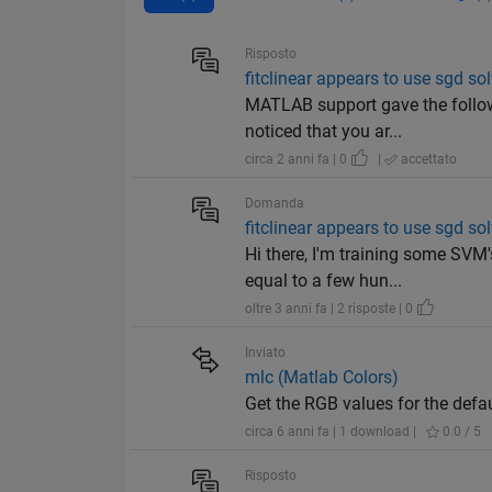
Risposto
fitclinear appears to use sgd so
MATLAB support gave the followi
noticed that you ar...
circa 2 anni fa | 0
|
accettato
Domanda
fitclinear appears to use sgd so
Hi there, I'm training some SVM
equal to a few hun...
oltre 3 anni fa | 2 risposte | 0
Inviato
mlc (Matlab Colors)
Get the RGB values for the def
circa 6 anni fa | 1 download |
0.0 / 5
Risposto