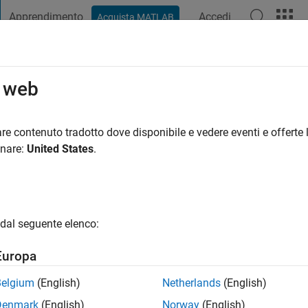
Apprendimento
Accedi
Acquista MATLAB
t Playground
Discussioni
Concorsi
Blog
Pubblica
Altro
o web
rl
ni fa
|
Attivo dal 2020
re contenuto tradotto dove disponibile e vedere eventi e offerte l
ng:
0
onare:
United States
.
dal seguente elenco:
Europa
Belgium
(English)
Netherlands
(English)
RANK
Denmark
(English)
Norway
(English)