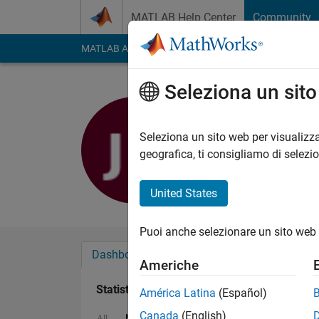
Vai al contenuto
MATLAB Help Center
Community
MATLAB Answers
File Exchange
Cody
AI Cha
Seleziona un sit
Jonah Pea
Last seen: quasi 2 an
Seleziona un sito web per visualizza
Followers:
0
Followi
geografica, ti consigliamo di selezi
Follow
United States
Puoi anche selezionare un sito web 
Dashboard
Badge
Sponsorizzazioni
Americhe
Statistica
América Latina
(Español)
Canada
(English)
MATLAB Answers
File Exchange
All