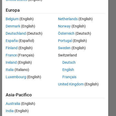
Follow
Europa
Belgium
(English)
Netherlands
(English)
Sponsorizzazioni
Denmark
(English)
Norway
(English)
Deutschland
(Deutsch)
Österreich
(Deutsch)
Please
España
(Español)
Portugal
(English)
login
to
Finland
(English)
Sweden
(English)
endorse
France
(Français)
Switzerland
this
Ireland
(English)
Deutsch
person
in a
Italia
(Italiano)
English
skill
Luxembourg
(English)
Français
United Kingdom
(English)
Asia-Pacifico
Australia
(English)
India
(English)