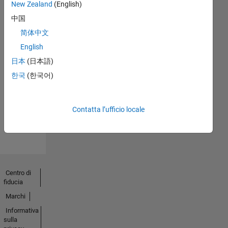
New Zealand
(English)
中国
简体中文
English
No
日本
(日本語)
Endorsements
한국
(한국어)
received
Contatta l’ufficio locale
Centro di
fiducia
Marchi
Informativa
sulla