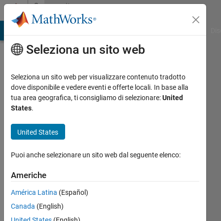
Vai al contenuto
Community
Profile
ATLAB Answers
File Exchange
Cody
AI Chat Playground
Dis
Seleziona un sito web
Seleziona un sito web per visualizzare contenuto tradotto
dove disponibile e vedere eventi e offerte locali. In base alla
Anthony
tua area geografica, ti consigliamo di selezionare:
United
States
.
Shum
United States
Attivo
dal 2021
Puoi anche selezionare un sito web dal seguente elenco:
Followers:
Americhe
0
Following:
América Latina
(Español)
0
Canada
(English)
United States
(English)