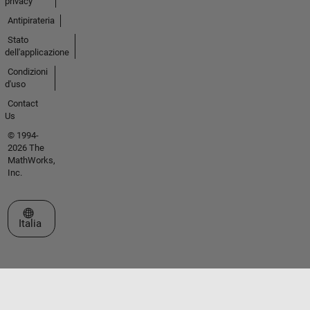
privacy
Antipirateria
Stato
dell'applicazione
Condizioni
d'uso
Contact
Us
© 1994-
2026 The
MathWorks,
Inc.
Seleziona un sito web
Italia