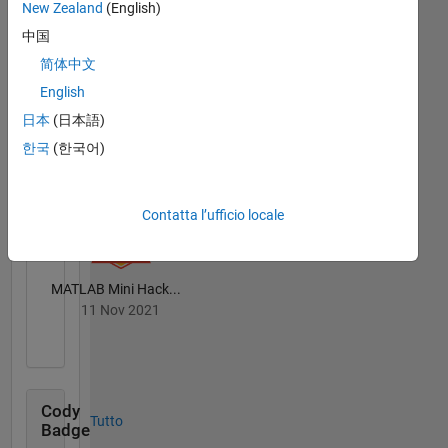
New Zealand
(English)
Community
Tutto
Badge
中国
简体中文
English
日本
(日本語)
한국
(한국어)
Treasure Hunt...
09 Oct 2021
Contatta l’ufficio locale
MATLAB Mini Hack...
11 Nov 2021
Cody
Tutto
Badge