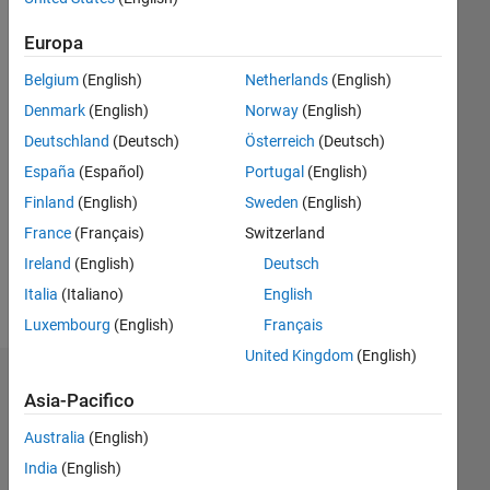
Europa
Follow
Belgium
(English)
Netherlands
(English)
~2015;
Tokyo
Denmark
(English)
Norway
(English)
metropolitan
Deutschland
(Deutsch)
Österreich
(Deutsch)
Univ.
España
(Español)
Portugal
(English)
Finland
(English)
Sweden
(English)
Programming
France
(Français)
Switzerland
Languages:
Ireland
(English)
Deutsch
C
Spoken
Italia
(Italiano)
English
Languages:
Luxembourg
(English)
Français
Japanese
United Kingdom
(English)
Badge
Asia-Pacifico
di's
Australia
(English)
Badge
India
(English)