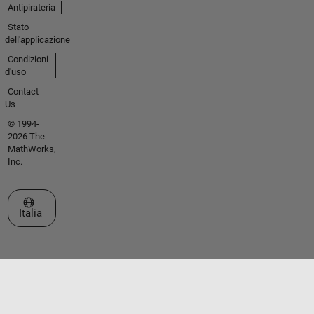
Antipirateria
Stato
dell'applicazione
Condizioni
d'uso
Contact
Us
© 1994-
2026 The
MathWorks,
Inc.
Seleziona un sito web
Italia