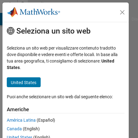
Vai al contenuto
Community
Profile
ATLAB Answers
File Exchange
Cody
AI Chat Playground
Dis
Seleziona un sito web
Seleziona un sito web per visualizzare contenuto tradotto
dove disponibile e vedere eventi e offerte locali. In base alla
di
tua area geografica, ti consigliamo di selezionare:
United
States
.
Last
seen:
United States
oltre 4
anni fa
Puoi anche selezionare un sito web dal seguente elenco:
|
Attivo
dal 2021
Americhe
Followers:
América Latina
(Español)
0
Canada
(English)
Following:
United States
(English)
0