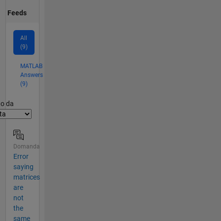
Feeds
All
(9)
MATLAB
Answers
(9)
er2
to da
Domanda
Error
saying
matrices
are
not
the
same