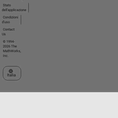
Stato
dell'applicazione
Condizioni
d'uso
Contact
Us
© 1994-
2026 The
MathWorks,
Inc.
Seleziona un sito web
Italia