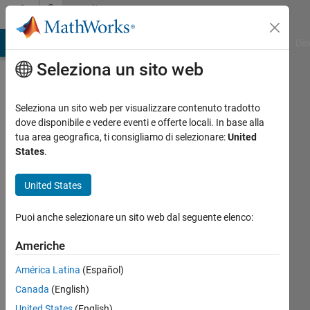
Vai al contenuto
Community
Profile
ATLAB Answers
File Exchange
Cody
AI Chat Playground
Dis
Seleziona un sito web
Seleziona un sito web per visualizzare contenuto tradotto
dove disponibile e vedere eventi e offerte locali. In base alla
Michael
tua area geografica, ti consigliamo di selezionare:
United
States
.
Eugene
United States
Carter
Last
Puoi anche selezionare un sito web dal seguente elenco:
seen:
Americhe
oltre 4
anni fa
América Latina
(Español)
|
Attivo
Canada
(English)
dal 2022
United States
(English)