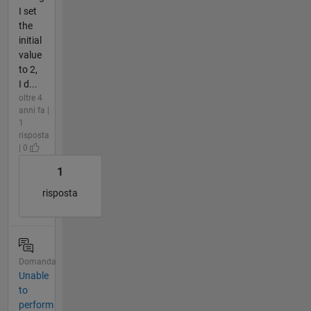
I set
the
initial
value
to 2,
I d...
oltre 4
anni fa |
1
risposta
| 0
1
risposta
Domanda
Unable
to
perform