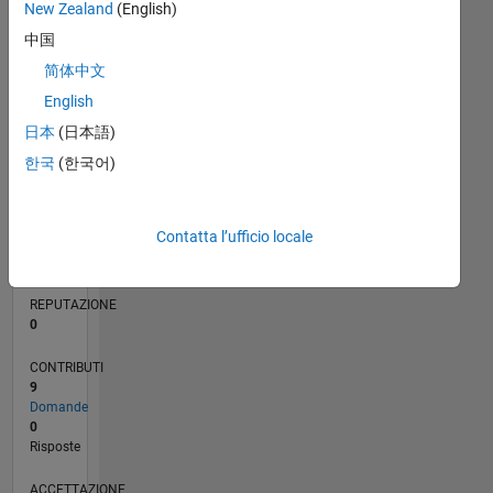
New Zealand
(English)
2
中国
1
简体中文
0
English
01/22
07/22
01/23
07/23
01/24
07/24
01/25
07/25
01/26
07/26
08/22
03/23
10/23
05/24
12/24
02/26
09/22
05/23
09/24
05/25
L
CRONOLOGIA
日本
(日本語)
한국
(한국어)
RANK
89.096
Contatta l’ufficio locale
of
302.028
REPUTAZIONE
0
CONTRIBUTI
9
Domande
0
Risposte
ACCETTAZIONE