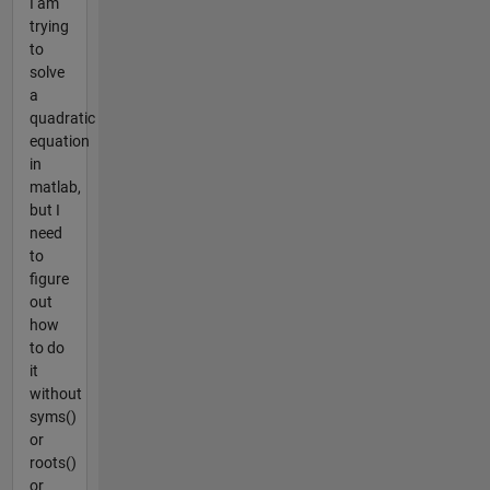
I am
trying
to
solve
a
quadratic
equation
in
matlab,
but I
need
to
figure
out
how
to do
it
without
syms()
or
roots()
or