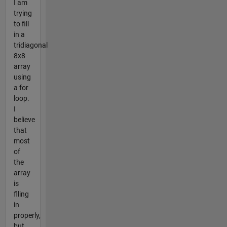
I am
trying
to fill
in a
tridiagonal
8x8
array
using
a for
loop.
I
believe
that
most
of
the
array
is
flling
in
properly,
but