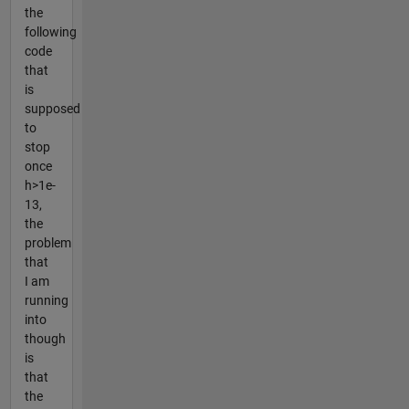
the
following
code
that
is
supposed
to
stop
once
h>1e-
13,
the
problem
that
I am
running
into
though
is
that
the