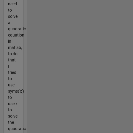
need
to
solve
a
quadratic
equation
in
matlab,
to do
that
I
tried
to
use
syms('x')
to
use x
to
solve
the
quadratic