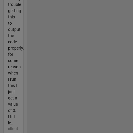
trouble
getting
this
to
output
the
code
properly,
for
some
reason
when
I run
this I
just
get a
value
of 0.
I If I
le...
oltre 4