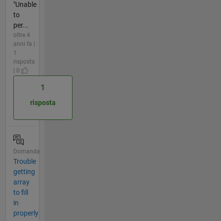
"Unable
to
per...
oltre 4
anni fa |
1
risposta
| 0
1
risposta
Domanda
Trouble
getting
array
to fill
in
properly