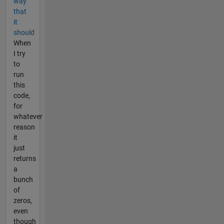
way
that
it
should
When
I try
to
run
this
code,
for
whatever
reason
it
just
returns
a
bunch
of
zeros,
even
though