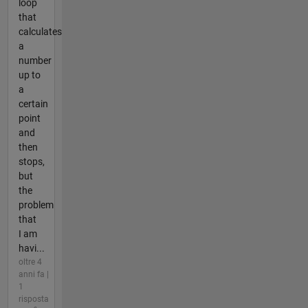
loop
that
calculates
a
number
up to
a
certain
point
and
then
stops,
but
the
problem
that
I am
havi...
oltre 4
anni fa |
1
risposta