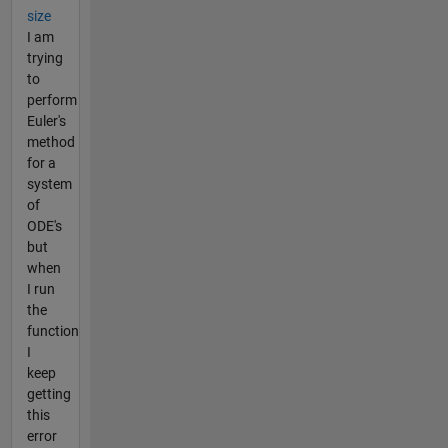
size
I am
trying
to
perform
Euler's
method
for a
system
of
ODE's
but
when
I run
the
function
I
keep
getting
this
error