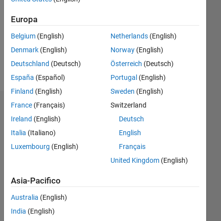
Followers:
0
Europa
Following:
Belgium
(English)
Netherlands
(English)
0
Denmark
(English)
Norway
(English)
Deutschland
(Deutsch)
Österreich
(Deutsch)
Follow
España
(Español)
Portugal
(English)
Finland
(English)
Sweden
(English)
France
(Français)
Switzerland
Dashboard
Ireland
(English)
Deutsch
Statistica
Italia
(Italiano)
English
Luxembourg
(English)
Français
M…
United Kingdom
(English)
-2
-1
7
6
Asia-Pacifico
5
Australia
(English)
4
CONTRIBUTI
India
(English)
L
3