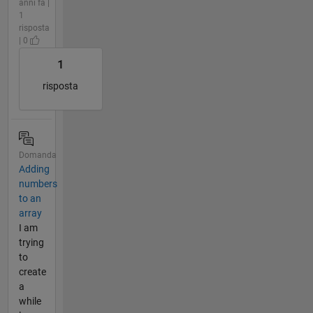
anni fa |
1
risposta
| 0
1
risposta
Domanda
Adding
numbers
to an
array
I am
trying
to
create
a
while