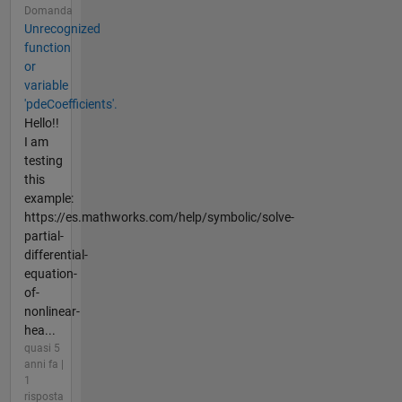
Domanda
Unrecognized
function
or
variable
'pdeCoefficients'.
Hello!!
I am
testing
this
example:
https://es.mathworks.com/help/symbolic/solve-
partial-
differential-
equation-
of-
nonlinear-
hea...
quasi 5
anni fa |
1
risposta