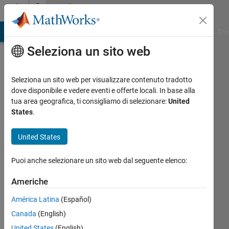
Vai al contenuto
Community
Profile
ATLAB Answers
File Exchange
Cody
AI Chat Playground
Dis
Seleziona un sito web
Seleziona un sito web per visualizzare contenuto tradotto
dove disponibile e vedere eventi e offerte locali. In base alla
Iñaki
tua area geografica, ti consigliamo di selezionare:
United
States
.
Lalinde
United States
Last
seen: 5
Puoi anche selezionare un sito web dal seguente elenco:
mesi fa
|
Attivo
Americhe
dal 2021
América Latina
(Español)
Followers:
Canada
(English)
0
Following:
United States
(English)