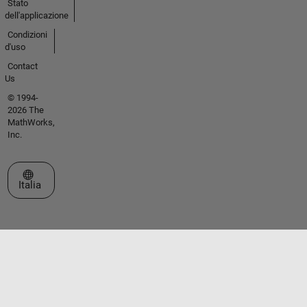
Stato
dell'applicazione
Condizioni
d'uso
Contact
Us
© 1994-
2026 The
MathWorks,
Inc.
Seleziona un sito web
Italia