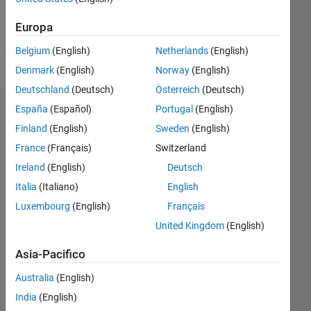
0
Europa
Belgium
(English)
Netherlands
(English)
Follow
Denmark
(English)
Norway
(English)
Deutschland
(Deutsch)
Österreich
(Deutsch)
España
(Español)
Portugal
(English)
Dashboard
Finland
(English)
Sweden
(English)
Statistica
France
(Français)
Switzerland
Ireland
(English)
Deutsch
M…
Italia
(Italiano)
English
-2
-1
3
2
Luxembourg
(English)
Français
United Kingdom
(English)
CONTRIBUTI
Asia-Pacifico
L
1
Australia
(English)
India
(English)