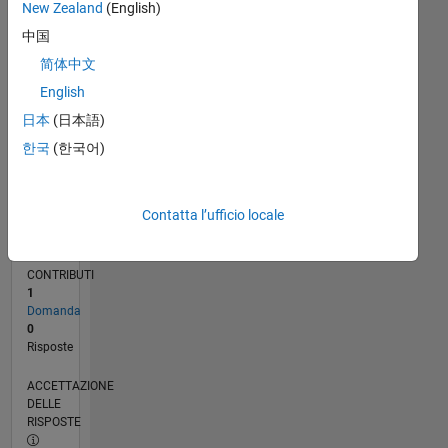
New Zealand
(English)
0
08/21
03/22
10/22
05/23
12/23
07/24
02/25
09/25
04/26
04/22
12/22
08/23
04/24
12/24
08/25
05/22
02/23
11/23
08/24
05/25
02/26
L
中国
CRONOLOGIA
简体中文
English
日本
(日本語)
RANK
97.371
한국
(한국어)
of
302.028
Contatta l’ufficio locale
REPUTAZIONE
0
CONTRIBUTI
1
Domanda
0
Risposte
ACCETTAZIONE
DELLE
RISPOSTE