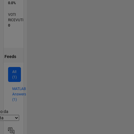
0.0%
VOTI
RICEVUTI
0
Feeds
All
(1)
MATLAB
Answers
(1)
er2
to da