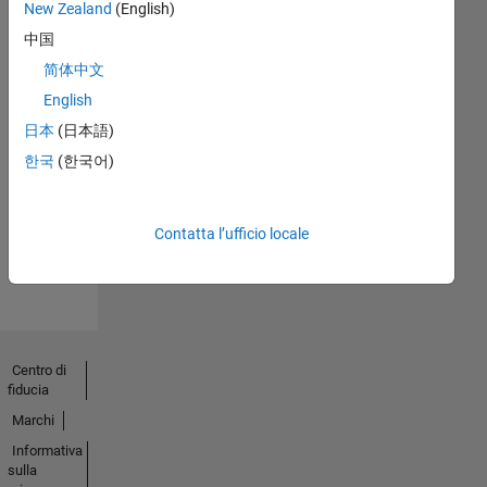
New Zealand
(English)
中国
简体中文
English
No
日本
(日本語)
Endorsements
한국
(한국어)
received
Contatta l’ufficio locale
Centro di
fiducia
Marchi
Informativa
sulla