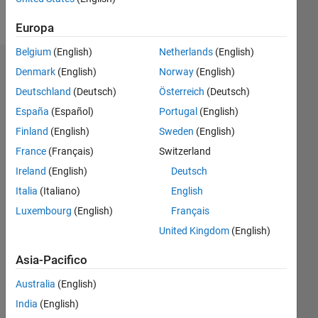
Messaggio
Europa
Belgium
(English)
Netherlands
(English)
Sponsorizzazioni
Denmark
(English)
Norway
(English)
Deutschland
(Deutsch)
Österreich
(Deutsch)
Please
España
(Español)
Portugal
(English)
login
to
Finland
(English)
Sweden
(English)
endorse
France
(Français)
Switzerland
this
Ireland
(English)
Deutsch
person
in a
Italia
(Italiano)
English
skill
Luxembourg
(English)
Français
United Kingdom
(English)
Asia-Pacifico
Australia
(English)
India
(English)