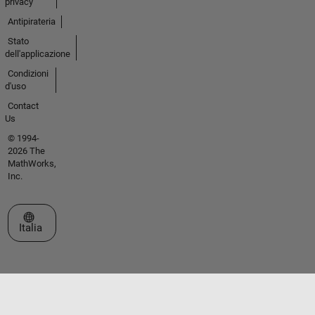
privacy
Antipirateria
Stato
dell'applicazione
Condizioni
d'uso
Contact
Us
© 1994-
2026 The
MathWorks,
Inc.
Seleziona un sito web
Italia