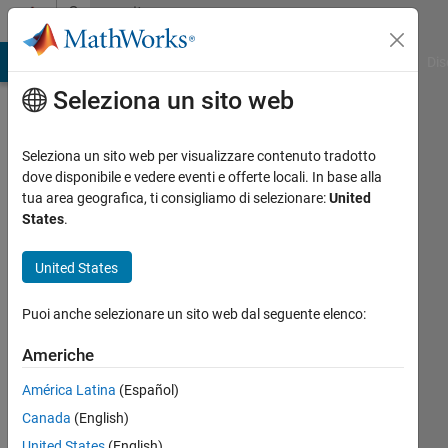
Vai al contenuto
Community
Profile
ATLAB Answers
File Exchange
Cody
AI Chat Playground
Dis
Seleziona un sito web
Seleziona un sito web per visualizzare contenuto tradotto
dove disponibile e vedere eventi e offerte locali. In base alla
assas
tua area geografica, ti consigliamo di selezionare:
United
States
.
Attivo
dal 2013
United States
Followers:
Puoi anche selezionare un sito web dal seguente elenco:
0
Following:
Americhe
8
América Latina
(Español)
Canada
(English)
Follow
United States
(English)