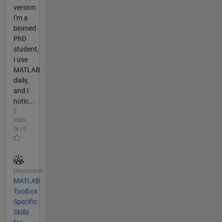
version:
I'm a
biomed
PhD
student,
I use
MATLAB
daily,
and I
notic...
5
mesi
fa | 0
Discussion
MATLAB
Toolbox
Specific
Skills