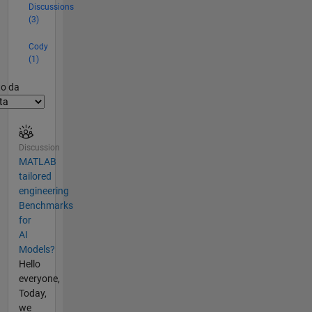
Discussions
(3)
Cody
(1)
er2
to da
Discussion
MATLAB
tailored
engineering
Benchmarks
for
AI
Models?
Hello
everyone,
Today,
we