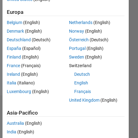
Europa
Follow
Belgium
(English)
Netherlands
(English)
Denmark
(English)
Norway
(English)
Programming
Deutschland
(Deutsch)
Österreich
(Deutsch)
Languages:
Python,
España
(Español)
Portugal
(English)
MATLAB
Finland
(English)
Sweden
(English)
Spoken
France
(Français)
Switzerland
Languages:
English,
Ireland
(English)
Deutsch
Telugu
Italia
(Italiano)
English
Pronouns:
Luxembourg
(English)
Français
He/him
United Kingdom
(English)
Dashboard
Asia-Pacifico
Statistica
Australia
(English)
D…
India
(English)
All