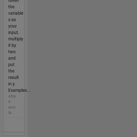
Given
the
variable
x as
your
input,
multiply
it by
two
and
put
the
result
in y.
Examples:...
oltre
4
anni
fa