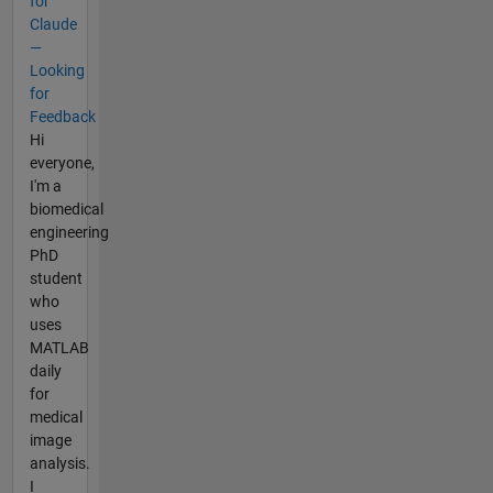
for
Claude
—
Looking
for
Feedback
Hi
everyone,
I'm a
biomedical
engineering
PhD
student
who
uses
MATLAB
daily
for
medical
image
analysis.
I