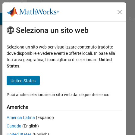
Vai al contenuto
Community
Profile
ATLAB Answers
File Exchange
Cody
AI Chat Playground
Dis
Seleziona un sito web
Seleziona un sito web per visualizzare contenuto tradotto
dove disponibile e vedere eventi e offerte locali. In base alla
Ritish
tua area geografica, ti consigliamo di selezionare:
United
States
.
Raghav
United States
Maram
Attivo
Puoi anche selezionare un sito web dal seguente elenco:
dal 2021
Americhe
Followers:
América Latina
(Español)
1
Following:
Canada
(English)
5
United States
(English)