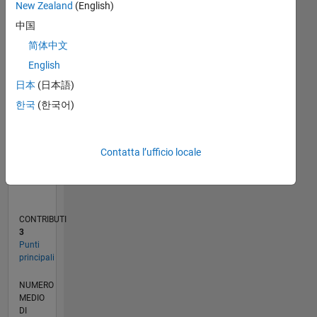
New Zealand
(English)
C…
中国
-2
-1
3
2
简体中文
English
CONTRIBUTI
日本
(日本語)
L
1
한국
(한국어)
0
Contatta l’ufficio locale
11/21
05/22
11/22
05/23
11/23
05/24
11/24
05/25
11/25
05/26
06/22
01/23
08/23
03/24
10/24
12/25
07/26
07/22
03/23
07/24
03/25
L
CRONOLOGIA
CONTRIBUTI
3
Punti
principali
NUMERO
MEDIO
DI