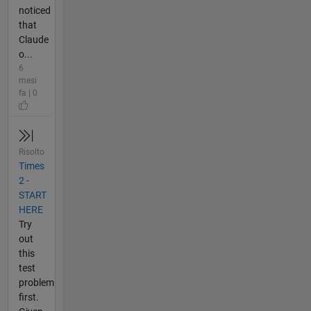
noticed
that
Claude
o...
6
mesi
fa | 0
Risolto
Times
2 -
START
HERE
Try
out
this
test
problem
first.