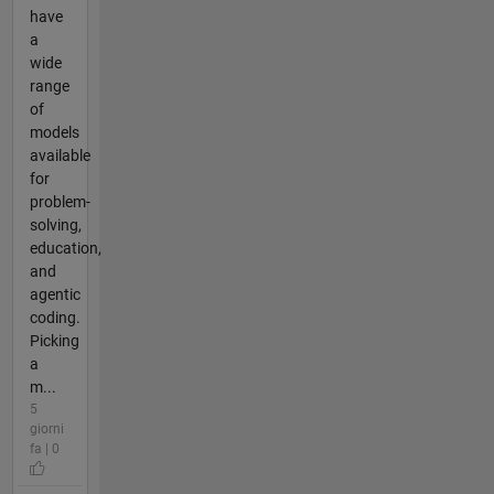
have
a
wide
range
of
models
available
for
problem-
solving,
education,
and
agentic
coding.
Picking
a
m...
5
giorni
fa | 0