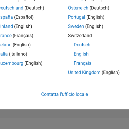
50.597
of 302.028
Deutschland
(Deutsch)
Österreich
(Deutsch)
España
(Español)
Portugal
(English)
REPUTAZIONE
0
inland
(English)
Sweden
(English)
rance
(Français)
Switzerland
CONTRIBUTI
1
Domanda
reland
(English)
Deutsch
1
Risposta
talia
(Italiano)
English
ACCETTAZION
Luxembourg
(English)
Français
DELLE RISPOS
0.0%
25
07/25
L
09/25
11/25
01/26
03/26
05/26
07/26
United Kingdom
(English)
CRONOLOGIA
VOTI RICEVUTI
0
Contatta l’ufficio locale