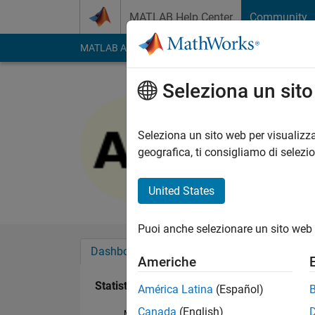
Vai al contenuto
MATLAB Help Center
Community
MATLAB Answers
File Exchange
Cody
AI Cha
Seleziona un sit
ali hamza
Last seen: circa 2 an
Seleziona un sito web per visualizza
Followers:
0
Followi
geografica, ti consigliamo di selezi
Follow
United States
Puoi anche selezionare un sito web 
Dashboard
Badge
Sponsorizzazioni
Americhe
Statistica
América Latina
(Español)
Canada
(English)
MATLAB Answers