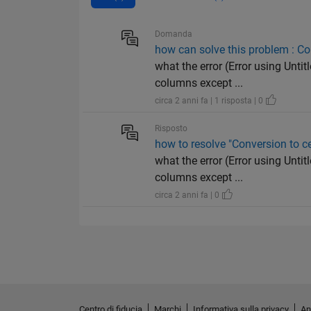
Domanda
how can solve this problem : Con
what the error (Error using Untit
columns except ...
circa 2 anni fa | 1 risposta | 0
Risposto
how to resolve "Conversion to cel
what the error (Error using Untit
columns except ...
circa 2 anni fa | 0
Centro di fiducia
Marchi
Informativa sulla privacy
An