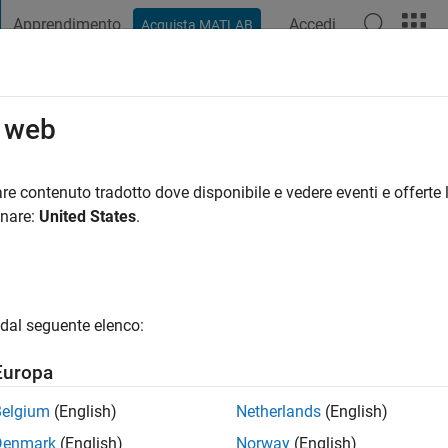
Apprendimento
Accedi
Acquista MATLAB
t Playground
Discussioni
Concorsi
Blog
Pubblica
Altro
o web
h
ni fa
|
Attivo dal 2024
re contenuto tradotto dove disponibile e vedere eventi e offerte l
ng:
1
onare:
United States
.
dal seguente elenco:
Europa
Belgium
(English)
Netherlands
(English)
RANK
Denmark
(English)
Norway
(English)