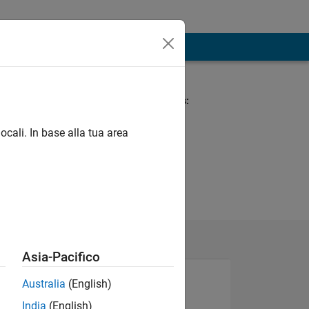
Spoken Languages:
Turkish
Pronouns:
ocali. In base alla tua area
He/him
Asia-Pacifico
Australia
(English)
India
(English)