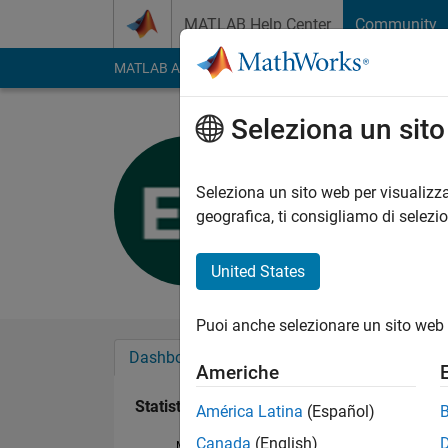
Vai al contenuto
MATLAB Help Center
Community
MATLAB Answers
File Exchange
Cody
AI Cha
Seleziona un sit
Ersagun
Last seen: 3 mesi fa
Seleziona un sito web per visualizza
Followers:
0
Followi
geografica, ti consigliamo di selezi
Follow
United States
Puoi anche selezionare un sito web 
Dashboard
Badge
Sponsorizzazioni
Americhe
Statistica
América Latina
(Español)
Canada
(English)
MATLAB Answers