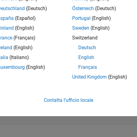
49.007
of 302.031
Deutschland
(Deutsch)
Österreich
(Deutsch)
España
(Español)
Portugal
(English)
REPUTAZIONE
0
inland
(English)
Sweden
(English)
rance
(Français)
Switzerland
CONTRIBUTI
0
Domande
reland
(English)
Deutsch
1
Risposta
talia
(Italiano)
English
ACCETTAZION
Luxembourg
(English)
Français
DELLE RISPOS
0.00%
08/25
L
10/25
12/25
02/26
04/26
06/26
08/26
United Kingdom
(English)
CRONOLOGIA
VOTI RICEVUTI
0
Contatta l’ufficio locale