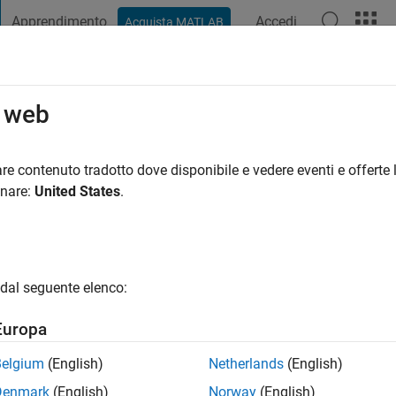
Apprendimento
Accedi
Acquista MATLAB
t Playground
Discussioni
Concorsi
Blog
Pubblica
Altro
o web
|
Attivo dal 2024
re contenuto tradotto dove disponibile e vedere eventi e offerte l
ng:
1
onare:
United States
.
dal seguente elenco:
Europa
Belgium
(English)
Netherlands
(English)
RANK
Denmark
(English)
Norway
(English)