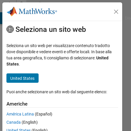
Vai al contenuto
Community
Profile
ATLAB Answers
File Exchange
Cody
AI Chat Playground
Dis
Seleziona un sito web
Seleziona un sito web per visualizzare contenuto tradotto
dove disponibile e vedere eventi e offerte locali. In base alla
Behzad
tua area geografica, ti consigliamo di selezionare:
United
States
.
Ranjbar
United States
Last
seen:
Puoi anche selezionare un sito web dal seguente elenco:
quasi 3
anni fa
Americhe
|
Attivo
dal 2022
América Latina
(Español)
Canada
(English)
Followers:
0
United States
(English)