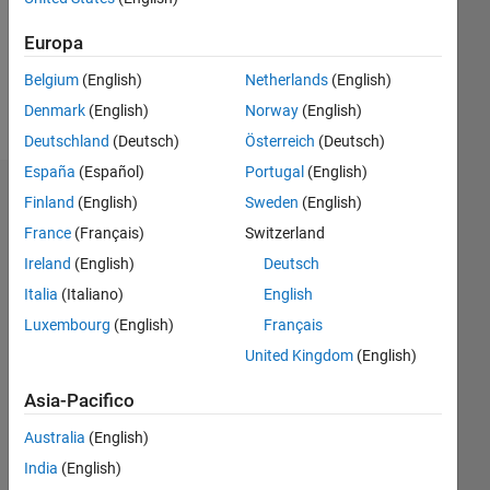
Following:
0
Europa
Belgium
(English)
Netherlands
(English)
Follow
Denmark
(English)
Norway
(English)
Deutschland
(Deutsch)
Österreich
(Deutsch)
España
(Español)
Portugal
(English)
Badge
Finland
(English)
Sweden
(English)
France
(Français)
Switzerland
Behzad
Ranjbar's
Ireland
(English)
Deutsch
Badge
Italia
(Italiano)
English
Luxembourg
(English)
Français
MATLAB
Answers
Tutto
United Kingdom
(English)
Badge
Asia-Pacifico
Australia
(English)
India
(English)