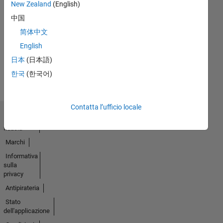
New Zealand
(English)
First Answer
中国
10 May 2022
简体中文
English
Guarda
日本
(日本語)
tutto
한국
(한국어)
Badge
Contatta l’ufficio locale
Centro di
fiducia
Marchi
Informativa
sulla
privacy
Antipirateria
Stato
dell'applicazione