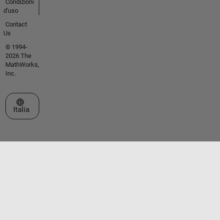
Condizioni
d'uso
Contact
Us
© 1994-
2026 The
MathWorks,
Inc.
Seleziona un sito web
Italia