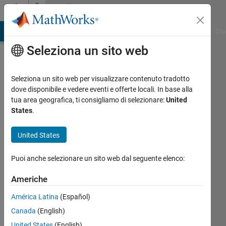
Vai al contenuto
Community
Profile
ATLAB Answers
File Exchange
Cody
AI Chat Playground
Dis
Seleziona un sito web
Seleziona un sito web per visualizzare contenuto tradotto
dove disponibile e vedere eventi e offerte locali. In base alla
泽
tua area geografica, ti consigliamo di selezionare:
United
States
.
辉
United States
Last
seen:
Puoi anche selezionare un sito web dal seguente elenco:
quasi 2
anni fa
Americhe
Followers:
América Latina
(Español)
0
Canada
(English)
Following:
1
United States
(English)