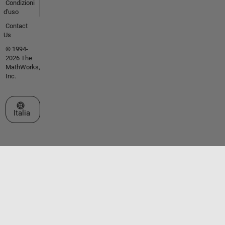
Condizioni
d'uso
Contact
Us
© 1994-
2026 The
MathWorks,
Inc.
Seleziona un sito web
Italia