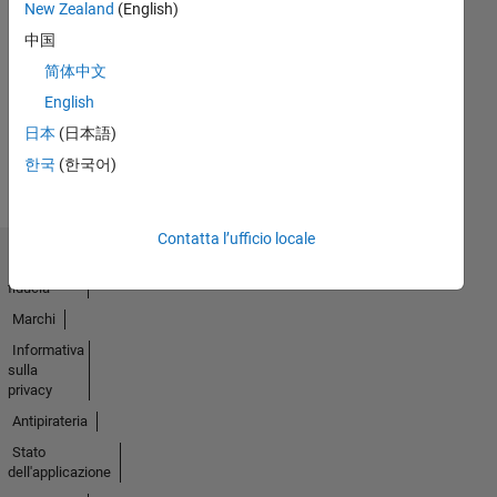
New Zealand
(English)
Nessuna
中国
简体中文
attività
English
日本
(日本語)
한국
(한국어)
Contatta l’ufficio locale
Centro di
fiducia
Marchi
Informativa
sulla
privacy
Antipirateria
Stato
dell'applicazione