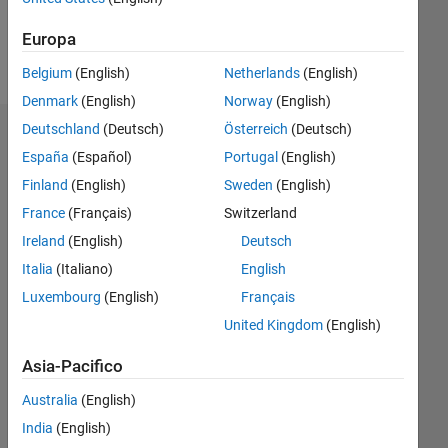
Europa
Follow
Belgium
(English)
Netherlands
(English)
Denmark
(English)
Norway
(English)
Deutschland
(Deutsch)
Österreich
(Deutsch)
Dashboard
España
(Español)
Portugal
(English)
Finland
(English)
Sweden
(English)
Feeds
France
(Français)
Switzerland
Ireland
(English)
Deutsch
Italia
(Italiano)
English
Luxembourg
(English)
Français
United Kingdom
(English)
Asia-Pacifico
Australia
(English)
India
(English)