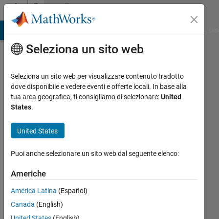
Vai al contenuto
Community
Profile
ATLAB Answers
File Exchange
Cody
AI Chat Playground
Dis
Seleziona un sito web
Seleziona un sito web per visualizzare contenuto tradotto
dove disponibile e vedere eventi e offerte locali. In base alla
yongjun
tua area geografica, ti consigliamo di selezionare:
United
States
.
Last
seen: 6
United States
mesi fa
Puoi anche selezionare un sito web dal seguente elenco:
Followers:
0
Americhe
Following:
3
América Latina
(Español)
Canada
(English)
Follow
United States
(English)