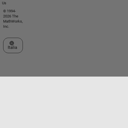
Us
© 1994-
2026 The
MathWorks,
Inc.
Seleziona un sito web
Italia