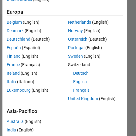
Europa
Belgium
(English)
Netherlands
(English)
Dashboard
Denmark
(English)
Norway
(English)
Feeds
Deutschland
(Deutsch)
Österreich
(Deutsch)
España
(Español)
Portugal
(English)
Finland
(English)
Sweden
(English)
France
(Français)
Switzerland
Ireland
(English)
Deutsch
Italia
(Italiano)
English
Luxembourg
(English)
Français
United Kingdom
(English)
Asia-Pacifico
Australia
(English)
Nessuna
India
(English)