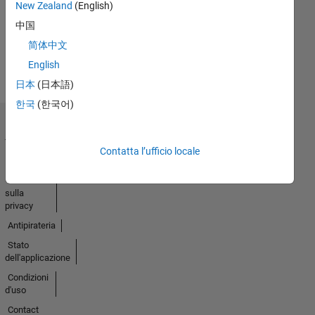
New Zealand
(English)
attività
中国
简体中文
English
日本
(日本語)
한국
(한국어)
Centro di
fiducia
Contatta l’ufficio locale
Marchi
Informativa
sulla
privacy
Antipirateria
Stato
dell'applicazione
Condizioni
d'uso
Contact