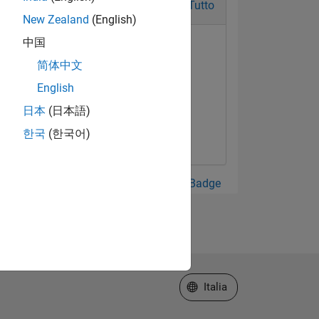
Tutto
New Zealand
(English)
中国
简体中文
English
日本
(日本語)
한국
(한국어)
Guarda tutto Badge
Seleziona un sito web
Italia