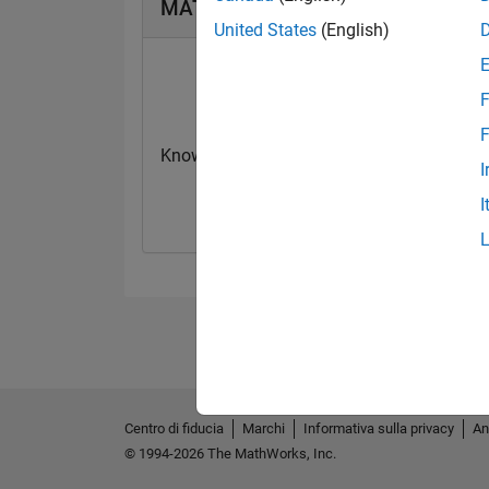
MATLAB Answers Badge
United States
(English)
F
F
Knowledgeable Level 1
First Answer
I
20 Jul 2017
20 Jul 2017
I
Centro di fiducia
Marchi
Informativa sulla privacy
An
© 1994-2026 The MathWorks, Inc.