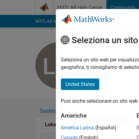
Vai al contenuto
MATLAB Help Center
Community
MATLAB Answers
File Exchange
Cody
AI Cha
Seleziona un sit
Luke M
Last seen: quasi 5 an
Seleziona un sito web per visualizza
Followers:
0
Followi
geografica, ti consigliamo di selezi
Follow
Messag
United States
Puoi anche selezionare un sito web 
Dashboard
Badge
Sponsorizzazioni
Americhe
Luke M's Badge
América Latina
(Español)
Canada
(English)