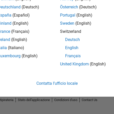
Deutschland
(Deutsch)
Österreich
(Deutsch)
España
(Español)
Portugal
(English)
inland
(English)
Sweden
(English)
rance
(Français)
Switzerland
reland
(English)
Deutsch
talia
(Italiano)
English
Luxembourg
(English)
Français
United Kingdom
(English)
Contatta l’ufficio locale
tipirateria
Stato dell'applicazione
Condizioni d'uso
Contact Us