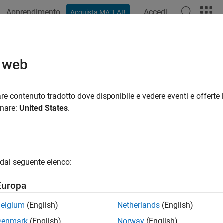
Apprendimento
Accedi
Acquista MATLAB
t Playground
Discussioni
Concorsi
Blog
Pubblica
Altro
o web
ni fa
|
Attivo dal 2017
re contenuto tradotto dove disponibile e vedere eventi e offerte l
ng:
0
onare:
United States
.
gio
dal seguente elenco:
Europa
Belgium
(English)
Netherlands
(English)
Denmark
(English)
Norway
(English)