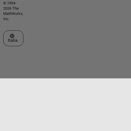
© 1994-
2026 The
MathWorks,
Inc.
Seleziona un sito web
Italia