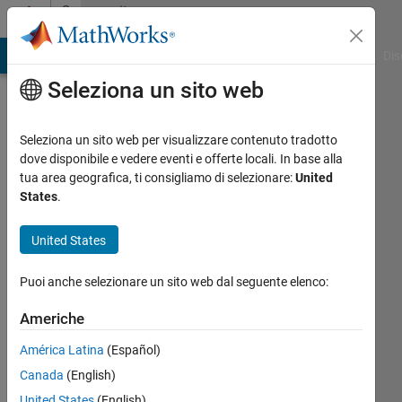
Vai al contenuto
Community
Profile
ATLAB Answers
File Exchange
Cody
AI Chat Playground
Dis
Seleziona un sito web
Seleziona un sito web per visualizzare contenuto tradotto
dove disponibile e vedere eventi e offerte locali. In base alla
A
tua area geografica, ti consigliamo di selezionare:
United
States
.
Last
seen:
United States
circa 3
anni fa
Puoi anche selezionare un sito web dal seguente elenco:
Followers:
Americhe
0
Following:
América Latina
(Español)
0
Canada
(English)
United States
(English)