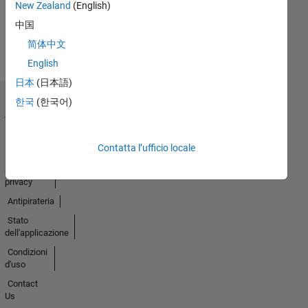
New Zealand
(English)
Earned
Guarda
中国
tutto
简体中文
Badge
English
日本
(日本語)
한국
(한국어)
Centro di
fiducia
Marchi
Contatta l’ufficio locale
Informativa
sulla
privacy
Antipirateria
Stato
dell'applicazione
Condizioni
d'uso
Contact
Us