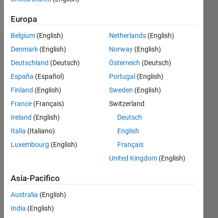
Follow
Europa
Belgium
(English)
Netherlands
(English)
Badge
Denmark
(English)
Norway
(English)
Deutschland
(Deutsch)
Österreich
(Deutsch)
España
(Español)
Portugal
(English)
Finland
(English)
Sweden
(English)
France
(Français)
Switzerland
Ireland
(English)
Deutsch
Italia
(Italiano)
English
Luxembourg
(English)
Français
United Kingdom
(English)
Asia-Pacifico
No
Australia
(English)
India
(English)
Badges