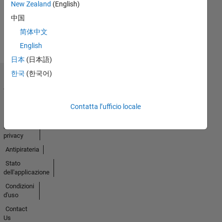
New Zealand
(English)
中国
Guarda
简体中文
tutto
Badge
English
日本
(日本語)
한국
(한국어)
Centro di
fiducia
Marchi
Contatta l’ufficio locale
Informativa
sulla
privacy
Antipirateria
Stato
dell'applicazione
Condizioni
d'uso
Contact
Us