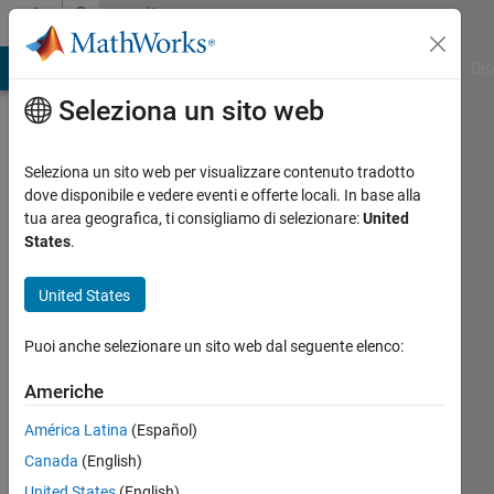
Vai al contenuto
Community
Profile
ATLAB Answers
File Exchange
Cody
AI Chat Playground
Dis
Seleziona un sito web
Seleziona un sito web per visualizzare contenuto tradotto
dove disponibile e vedere eventi e offerte locali. In base alla
dalia
tua area geografica, ti consigliamo di selezionare:
United
States
.
Last
seen:
United States
29
giorni
Puoi anche selezionare un sito web dal seguente elenco:
fa
Americhe
Followers:
0
América Latina
(Español)
Following:
Canada
(English)
3
United States
(English)