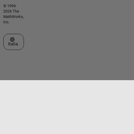
© 1994-
2026 The
MathWorks,
Inc.
Seleziona un sito web
Italia