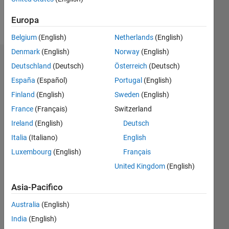
Follow
Europa
Belgium
(English)
Netherlands
(English)
Denmark
(English)
Norway
(English)
Badge
Deutschland
(Deutsch)
Österreich
(Deutsch)
España
(Español)
Portugal
(English)
dalia's
Badge
Finland
(English)
Sweden
(English)
France
(Français)
Switzerland
File
Ireland
(English)
Deutsch
Exchange
Tutto
Badge
Italia
(Italiano)
English
Luxembourg
(English)
Français
United Kingdom
(English)
Asia-Pacifico
Explorer
Australia
(English)
01 May 2023
India
(English)