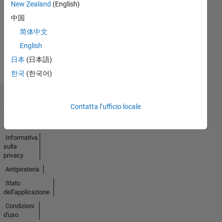
Nessuna
New Zealand
(English)
attività
中国
简体中文
English
日本
(日本語)
한국
(한국어)
Centro di
Contatta l’ufficio locale
fiducia
Marchi
Informativa
sulla
privacy
Antipirateria
Stato
dell'applicazione
Condizioni
d'uso