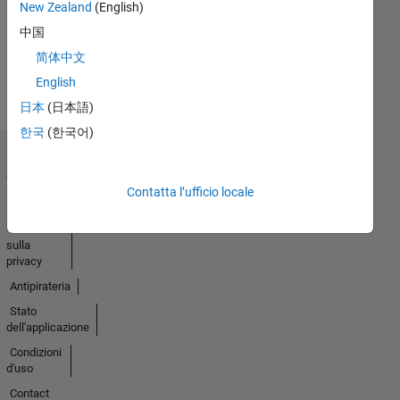
New Zealand
(English)
attività
中国
简体中文
English
日本
(日本語)
한국
(한국어)
Centro di
fiducia
Contatta l’ufficio locale
Marchi
Informativa
sulla
privacy
Antipirateria
Stato
dell'applicazione
Condizioni
d'uso
Contact