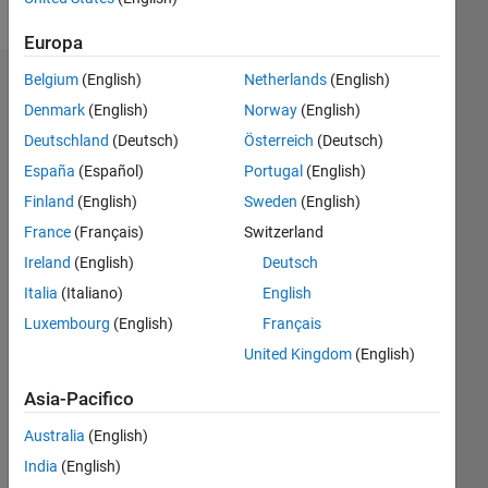
Europa
Belgium
(English)
Netherlands
(English)
Dashboard
Denmark
(English)
Norway
(English)
Feeds
Deutschland
(Deutsch)
Österreich
(Deutsch)
España
(Español)
Portugal
(English)
Finland
(English)
Sweden
(English)
France
(Français)
Switzerland
Ireland
(English)
Deutsch
Italia
(Italiano)
English
Luxembourg
(English)
Français
United Kingdom
(English)
Asia-Pacifico
Australia
(English)
Nessuna
India
(English)