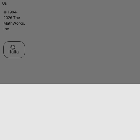
Us
© 1994-
2026 The
MathWorks,
Inc.
Seleziona un sito web
Italia