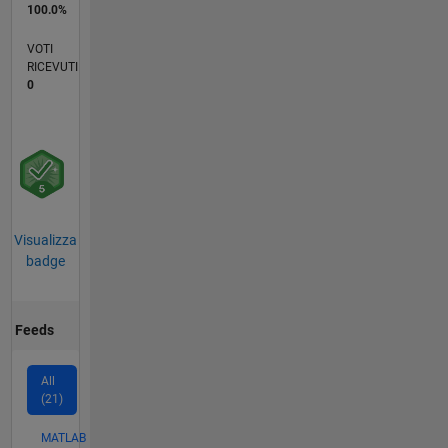
100.0%
VOTI
RICEVUTI
0
Visualizza
badge
Feeds
All
(21)
MATLAB