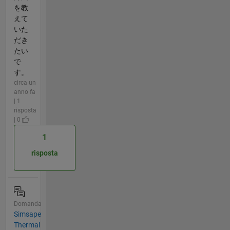
を教
えて
いた
だき
たい
で
す。
circa un
anno fa
| 1
risposta
| 0
1
risposta
Domanda
Simsape
Thermal