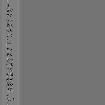
合
は、
固定
ステ
ップ
必須
でし
ょう
か。
(可
変ス
テッ
プで
作成
する
と結
果が
変わ
りま
し
た。)
ま