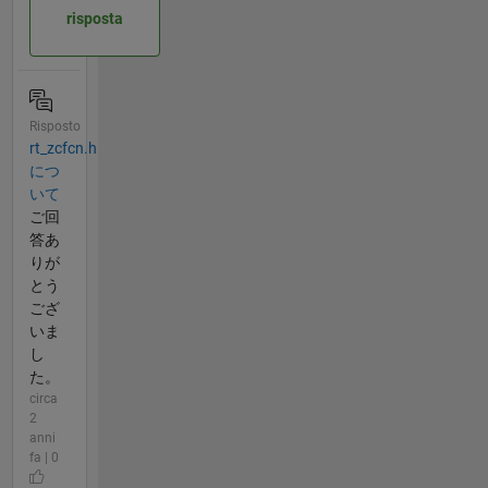
risposta
Risposto
rt_zcfcn.h
につ
いて
ご回
答あ
りが
とう
ござ
いま
し
た。
circa
2
anni
fa | 0