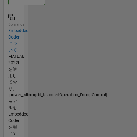
Domanda
Embedded
Coder
につ
いて
MATLAB
2022b
を使
用し
てお
り、
[power_Microgrid_IslandedOperation_DroopControl]
モデ
ルを
Embedded
Coder
を用
いて