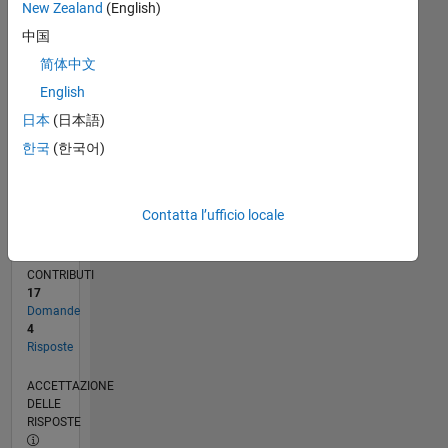
New Zealand
(English)
0
07/23
11/23
03/24
07/24
11/24
03/25
07/25
11/25
03/26
07/26
12/23
05/24
10/24
08/25
01/26
06/26
01/24
01/25
L
中国
CRONOLOGIA
简体中文
English
日本
(日本語)
RANK
189.337
한국
(한국어)
of
302.028
Contatta l’ufficio locale
REPUTAZIONE
0
CONTRIBUTI
17
Domande
4
Risposte
ACCETTAZIONE
DELLE
RISPOSTE