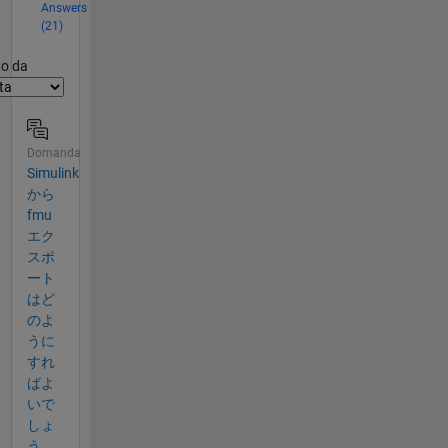
Answers
(21)
er2
to da
Domanda
Simulink
から​
fmu
エク
スポ
ート
は​ど
のよ
うに
すれ
ばよ
い​で
しょ
う