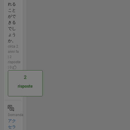
れる
こと
がで
きる
でし
ょう
か。
circa 2
anni fa
| 2
risposte
| 0
2
risposte
Domanda
アク
セラ