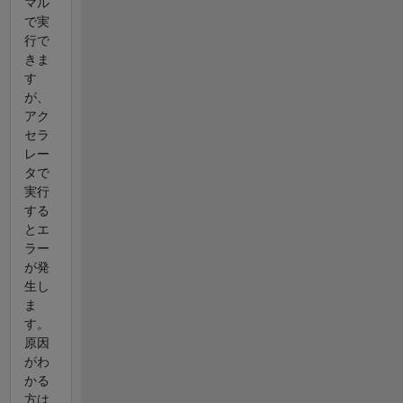
マル
で実
行で
きま
す
が、
アク
セラ
レー
タで
実行
する
とエ
ラー
が発
生し
ま
す。
原因
がわ
かる
方は