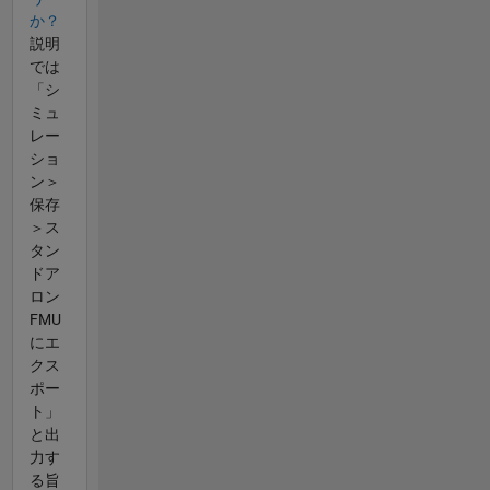
か？
説明
では
「シ
ミュ
レー
ショ
ン＞
保存
＞ス
タン
ドア
ロン
FMU
にエ
クス
ポー
ト」
と出
力す
る旨