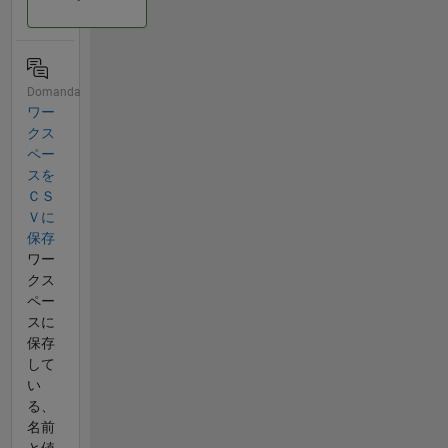
Domanda
ワー
クス
ペー
スを
ＣＳ
Ｖに
保存
ワー
クス
ペー
スに
保存
して
い
る、
名前
と値