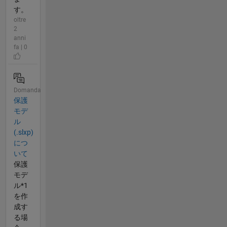
す。
oltre
2
anni
fa | 0
Domanda
保護
モデ
ル
(.slxp)
につ
いて
保護
モデ
ル*1
を作
成す
る場