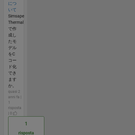
につ
いて
Simsape
Thermal
で作
成し
たモ
デル
をC
コー
ド化
でき
ます
か。
quasi 2
anni fa |
1
risposta
| 0
1
risposta