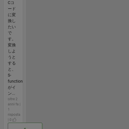
Cコ
ード
に変
換し
たい
で
す。
変換
しよ
うと
する
と、
S-
function
がイ
ン...
oltre 2
anni fa |
1
risposta
| 0