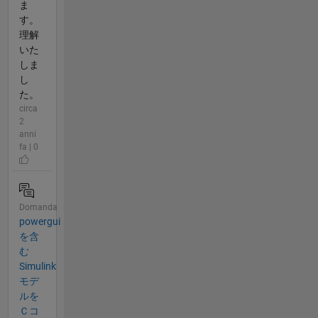
ま
す。
理解
いた
しま
し
た。
circa
2
anni
fa | 0
Domanda
powergui
を含
む
Simulink
モデ
ルを
Ｃコ