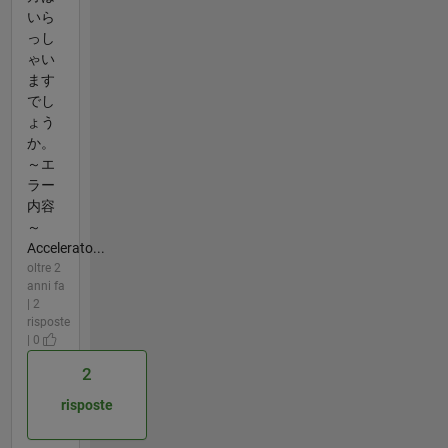
いら
っし
ゃい
ます
でし
ょう
か。
～エ
ラー
内容
～
Accelerato...
oltre 2
anni fa
| 2
risposte
| 0
2
risposte