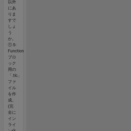
以外
にあ
りま
すで
しょ
う
か。
① S-
Function
ブロ
ック
用の
「.tlc」
ファ
イル
を作
成。
(完
全に
イン
ライ
ン化