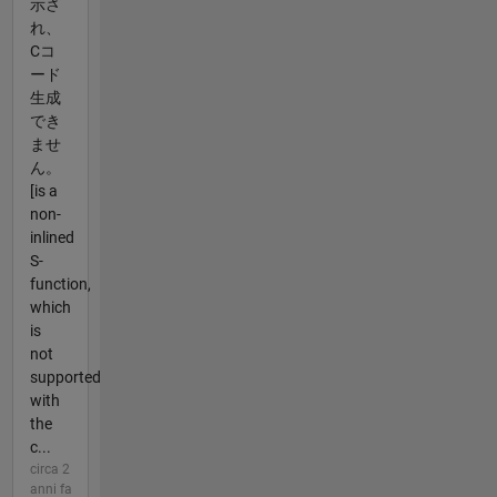
示さ
れ、
Cコ
ード
生成
でき
ませ
ん。
[is a
non-
inlined
S-
function,
which
is
not
supported
with
the
c...
circa 2
anni fa