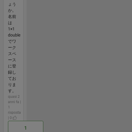
ょう
か。
名前
は
1×1
double
でワ
ーク
スペ
ース
に登
録し
てお
りま
す。
quasi 2
anni fa |
1
risposta
| 0
1