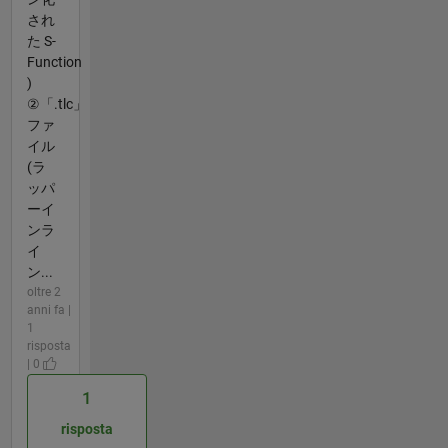
され
た S-
Function
)
②「.tlc」
ファ
イル
(ラ
ッパ
ーイ
ンラ
イ
ン...
oltre 2
anni fa |
1
risposta
| 0
1
risposta