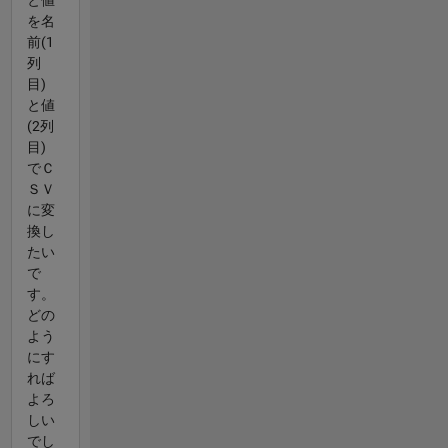
を名
前(1
列
目)
と値
(2列
目)
でＣ
ＳＶ
に変
換し
たい
で
す。
どの
よう
にす
れば
よろ
しい
でし