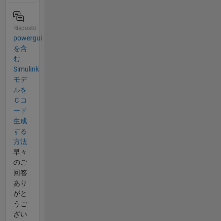
Risposto
powergui
を含
む
Simulink
モデ
ルを
Ｃコ
ード
生成
する
方法
早々
のご
回答
あり
がと
うご
ざい