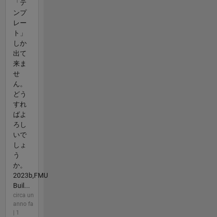
「テ
ンプ
レー
ト」
しか
出て
来ま
せ
ん。
どう
すれ
ばよ
ろし
いで
しょ
う
か。
2023b,FMU
Buil...
circa un
anno fa
| 1