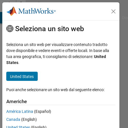
Vai al contenuto
Community
Profile
ATLAB Answers
File Exchange
Cody
AI Chat Playground
Dis
Seleziona un sito web
Seleziona un sito web per visualizzare contenuto tradotto
dove disponibile e vedere eventi e offerte locali. In base alla
晃
tua area geografica, ti consigliamo di selezionare:
United
States
.
平
United States
Last
seen: 9
Puoi anche selezionare un sito web dal seguente elenco:
mesi fa
|
Attivo
Americhe
dal 2023
América Latina
(Español)
Followers:
Canada
(English)
0
Following:
United States
(English)