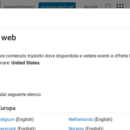
Apprendimento
Accedi
Acquista MATLAB
t Playground
Discussioni
Concorsi
Blog
Pubblica
Altro
o web
ad
re contenuto tradotto dove disponibile e vedere eventi e offerte l
onare:
United States
.
ng:
0
gio
dal seguente elenco:
Europa
Belgium
(English)
Netherlands
(English)
Denmark
(English)
Norway
(English)