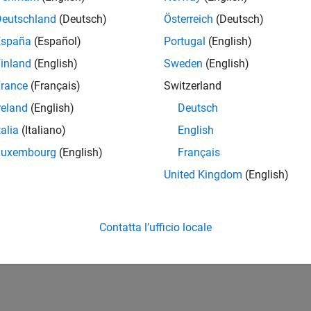
Deutschland
(Deutsch)
Österreich
(Deutsch)
España
(Español)
Portugal
(English)
inland
(English)
Sweden
(English)
rance
(Français)
Switzerland
First Answer
reland
(English)
Deutsch
20 Jul 2017
talia
(Italiano)
English
Luxembourg
(English)
Français
United Kingdom
(English)
Contatta l’ufficio locale