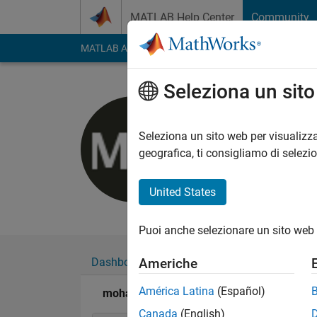
Vai al contenuto
MATLAB Help Center
Community
MATLAB Answers
File Exchange
Cody
AI Cha
Seleziona un sit
mohamm
Seleziona un sito web per visualizza
Attivo dal 2011
geografica, ti consigliamo di selezi
Followers:
0
Followi
United States
Follow
Messag
Puoi anche selezionare un sito web 
Dashboard
Badge
Sponsorizzazioni
Americhe
América Latina
(Español)
mohammad's Badge
Canada
(English)