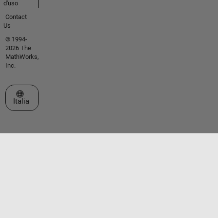
d'uso
Contact
Us
© 1994-
2026 The
MathWorks,
Inc.
Seleziona un sito web
Italia