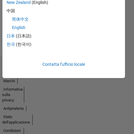
New Zealand
(English)
Nessuna
中国
attività
简体中文
English
日本
(日本語)
한국
(한국어)
Contatta l’ufficio locale
Centro di
fiducia
Marchi
Informativa
sulla
privacy
Antipirateria
Stato
dell'applicazione
Condizioni