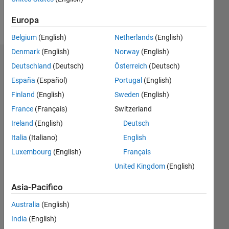
Follow
Europa
Belgium
(English)
Netherlands
(English)
Denmark
(English)
Norway
(English)
Dashboard
Deutschland
(Deutsch)
Österreich
(Deutsch)
España
(Español)
Portugal
(English)
Feeds
Finland
(English)
Sweden
(English)
France
(Français)
Switzerland
Ireland
(English)
Deutsch
Italia
(Italiano)
English
Luxembourg
(English)
Français
United Kingdom
(English)
Asia-Pacifico
Australia
(English)
India
(English)