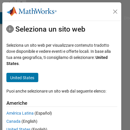
Vai al contenuto
Community
Profile
ATLAB Answers
File Exchange
Cody
AI Chat Playground
Dis
Seleziona un sito web
Seleziona un sito web per visualizzare contenuto tradotto
dove disponibile e vedere eventi e offerte locali. In base alla
Nachiket
tua area geografica, ti consigliamo di selezionare:
United
States
.
Last
seen:
United States
circa
un
Puoi anche selezionare un sito web dal seguente elenco:
anno fa
Americhe
Followers:
0
América Latina
(Español)
Following:
Canada
(English)
1
United States
(English)