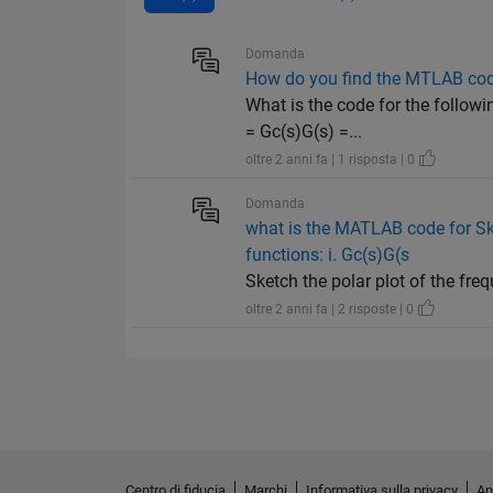
Domanda
How do you find the MTLAB co
What is the code for the followi
= Gc(s)G(s) =...
oltre 2 anni fa | 1 risposta | 0
Domanda
what is the MATLAB code for Ske
functions: i. Gc(s)G(s
Sketch the polar plot of the fre
oltre 2 anni fa | 2 risposte | 0
Centro di fiducia
Marchi
Informativa sulla privacy
An