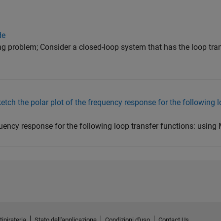
de
ng problem; Consider a closed-loop system that has the loop tran
tch the polar plot of the frequency response for the following l
quency response for the following loop transfer functions: using
tipirateria
Stato dell'applicazione
Condizioni d'uso
Contact Us