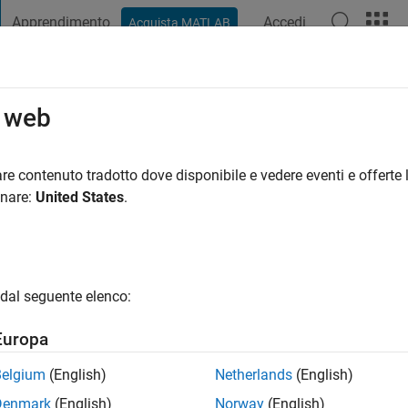
Apprendimento
Accedi
Acquista MATLAB
t Playground
Discussioni
Concorsi
Blog
Pubblica
Altro
o web
i fa
|
Attivo dal 2024
re contenuto tradotto dove disponibile e vedere eventi e offerte l
ng:
0
onare:
United States
.
dal seguente elenco:
Europa
Belgium
(English)
Netherlands
(English)
RANK
Denmark
(English)
Norway
(English)