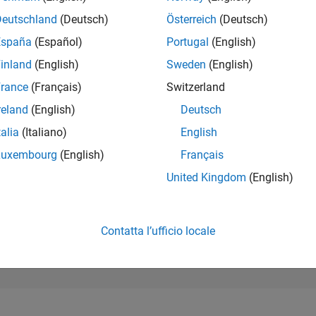
195.312
of 302.023
Deutschland
(Deutsch)
Österreich
(Deutsch)
España
(Español)
Portugal
(English)
REPUTAZIONE
0
inland
(English)
Sweden
(English)
rance
(Français)
Switzerland
CONTRIBUTI
2
Domande
reland
(English)
Deutsch
0
Risposte
talia
(Italiano)
English
ACCETTAZION
Luxembourg
(English)
Français
DELLE RISPOS
50.0%
04/25
L
07/25
10/25
01/26
04/26
07/26
United Kingdom
(English)
CRONOLOGIA
VOTI RICEVUTI
0
Contatta l’ufficio locale