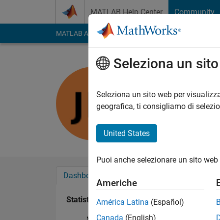
Vai al contenuto
MATLAB Help Center
Community
MATLAB Answers
File Exchange
Cody
AI Cha
Seleziona un sit
Jerome
Last seen: oltre 2 ann
Seleziona un sito web per visualizza
Followers:
0
Followi
geografica, ti consigliamo di selezi
Follow
United States
Puoi anche selezionare un sito web 
Dashboard
Badge
Sponsorizzazioni
Americhe
Statistica
América Latina
(Español)
Canada
(English)
MATLAB Answers