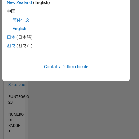
New Zealand
(English)
09/23
01/24
05/24
09/24
01/25
05/25
09/25
01/26
05/26
02/24
07/24
12/24
10/25
03/26
08/26
L
中国
CRONOLOGIA
简体中文
English
RANK
日本
(日本語)
135.130
of
한국
(한국어)
178.223
CONTRIBUTI
Contatta l’ufficio locale
0
Problemi
1
Soluzione
PUNTEGGIO
20
NUMERO
DI
BADGE
1