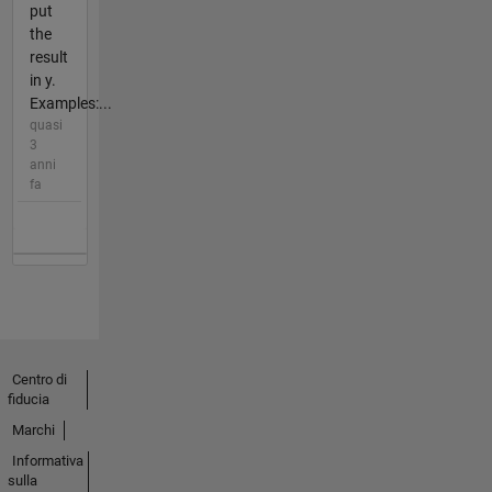
put
the
result
in y.
Examples:...
quasi
3
anni
fa
Centro di
fiducia
Marchi
Informativa
sulla