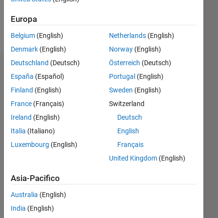
Europa
Follow
Belgium
(English)
Netherlands
(English)
Denmark
(English)
Norway
(English)
Deutschland
(Deutsch)
Österreich
(Deutsch)
Dashboard
España
(Español)
Portugal
(English)
Finland
(English)
Sweden
(English)
Statistica
France
(Français)
Switzerland
C…
Ireland
(English)
Deutsch
Italia
(Italiano)
English
-2
-1
3
2
Luxembourg
(English)
Français
United Kingdom
(English)
CONTRIBUTI
L
1
Asia-Pacifico
Australia
(English)
India
(English)
0