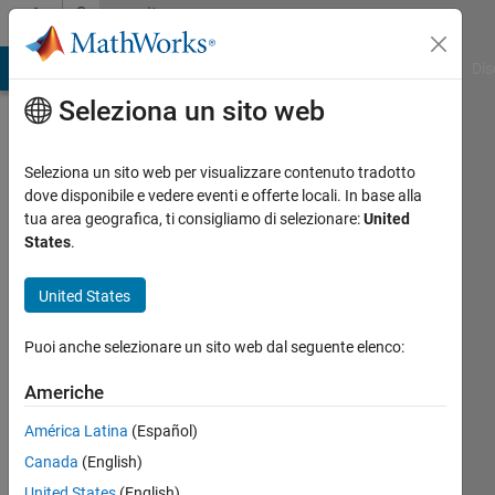
Vai al contenuto
Community
Profile
ATLAB Answers
File Exchange
Cody
AI Chat Playground
Dis
Seleziona un sito web
Seleziona un sito web per visualizzare contenuto tradotto
dove disponibile e vedere eventi e offerte locali. In base alla
Mashari
tua area geografica, ti consigliamo di selezionare:
United
States
.
Last
seen:
United States
oltre un
anno fa
Puoi anche selezionare un sito web dal seguente elenco:
|
Attivo
dal 2023
Americhe
Followers:
América Latina
(Español)
0
Canada
(English)
Following:
United States
(English)
1