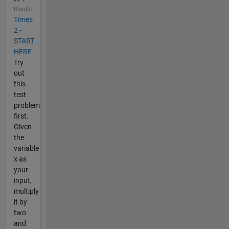
Risolto
Times
2 -
START
HERE
Try
out
this
test
problem
first.
Given
the
variable
x as
your
input,
multiply
it by
two
and