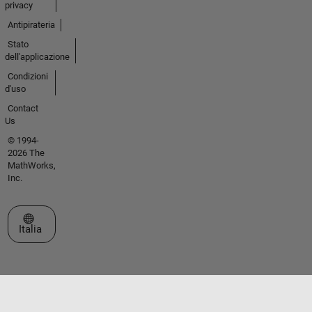
privacy
Antipirateria
Stato
dell'applicazione
Condizioni
d'uso
Contact
Us
© 1994-
2026 The
MathWorks,
Inc.
Seleziona un sito web
Italia