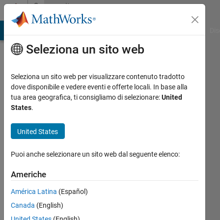
Vai al contenuto
Community
Profile
ATLAB Answers
File Exchange
Cody
AI Chat Playground
Dis
Seleziona un sito web
Seleziona un sito web per visualizzare contenuto tradotto
dove disponibile e vedere eventi e offerte locali. In base alla
Reza
tua area geografica, ti consigliamo di selezionare:
United
States
.
Last
seen:
United States
oltre un
anno fa
Puoi anche selezionare un sito web dal seguente elenco:
|
Attivo
dal 2011
Americhe
Followers:
América Latina
(Español)
0
Canada
(English)
Following:
United States
(English)
0