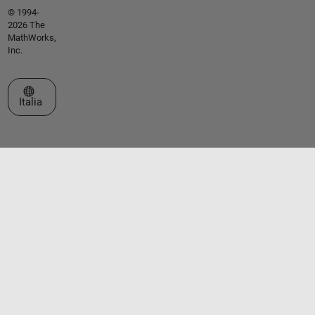
© 1994-
2026 The
MathWorks,
Inc.
Seleziona un sito web
Italia