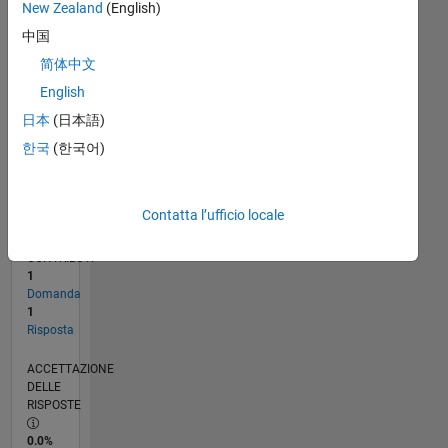
New Zealand
(English)
10/11
05/13
12/14
07/16
02/18
09/19
04/21
11/22
06/24
01/26
07/13
04/15
01/17
10/18
07/20
04/22
01/24
10/25
10/13
10/15
10/17
10/19
10/21
10/23
L
中国
CRONOLOGIA
简体中文
English
RANK
日本
(日本語)
110.890
of
한국
(한국어)
302.023
REPUTAZIONE
Contatta l’ufficio locale
0
CONTRIBUTI
1
Domanda
1
Risposta
ACCETTAZIONE
DELLE
RISPOSTE
0.0%