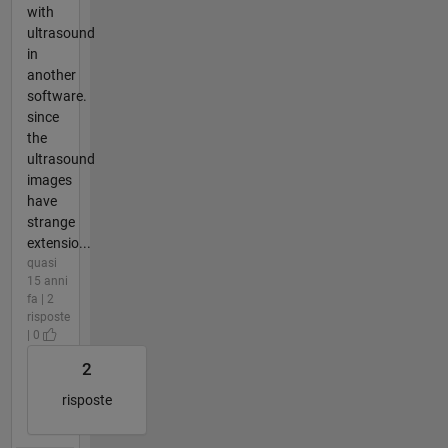
with
ultrasound
in
another
software.
since
the
ultrasound
images
have
strange
extensio...
quasi
15 anni
fa | 2
risposte
| 0
2
risposte