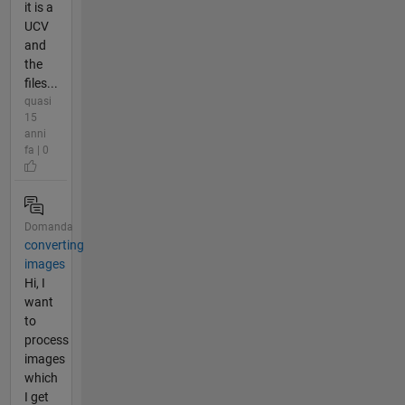
it is a
UCV
and
the
files...
quasi
15
anni
fa | 0
Domanda
converting
images
Hi, I
want
to
process
images
which
I get