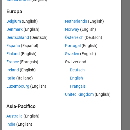
Europa
Follow
Belgium
(English)
Netherlands
(English)
Denmark
(English)
Norway
(English)
Deutschland
(Deutsch)
Österreich
(Deutsch)
Dashboard
España
(Español)
Portugal
(English)
Finland
(English)
Sweden
(English)
Statistica
France
(Français)
Switzerland
M…
Ireland
(English)
Deutsch
Italia
(Italiano)
English
-2
-1
4
3
Luxembourg
(English)
Français
United Kingdom
(English)
2
CONTRIBUTI
L
Asia-Pacifico
1
Australia
(English)
India
(English)
0