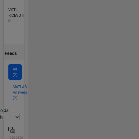
VOTI
RICEVUTI
0
Feeds
All
(2)
MATLAB
Answers
(2)
er2
to da
Risposto