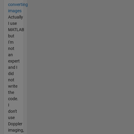
converting
images
Actually
I use
MATLAB
but
I'm
not
an
expert
and I
did
not
write
the
code.
I
don't
use
Doppler
imaging,