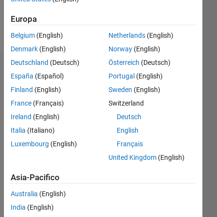
Europa
Follow
Belgium
(English)
Netherlands
(English)
Denmark
(English)
Norway
(English)
Deutschland
(Deutsch)
Österreich
(Deutsch)
Dashboard
España
(Español)
Portugal
(English)
Finland
(English)
Sweden
(English)
Statistica
France
(Français)
Switzerland
M…
Ireland
(English)
Deutsch
Italia
(Italiano)
English
-2
-1
3
2
Luxembourg
(English)
Français
United Kingdom
(English)
CONTRIBUTI
L
1
Asia-Pacifico
Australia
(English)
India
(English)
0