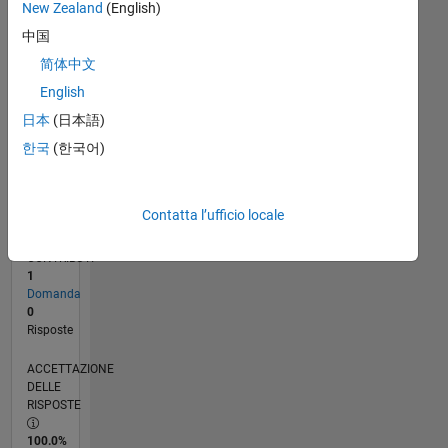
New Zealand
(English)
09/25
11/25
01/26
03/26
05/26
07/26
L
中国
CRONOLOGIA
简体中文
English
RANK
日本
(日本語)
44.064
of
한국
(한국어)
302.025
REPUTAZIONE
Contatta l’ufficio locale
0
CONTRIBUTI
1
Domanda
0
Risposte
ACCETTAZIONE
DELLE
RISPOSTE
100.0%