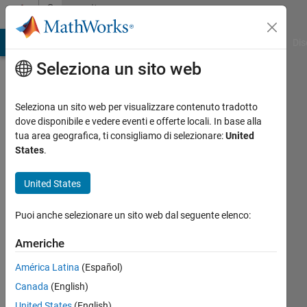
Vai al contenuto
Community
Profile
ATLAB Answers
File Exchange
Cody
AI Chat Playground
Dis
Seleziona un sito web
Seleziona un sito web per visualizzare contenuto tradotto
dove disponibile e vedere eventi e offerte locali. In base alla
Frans
tua area geografica, ti consigliamo di selezionare:
United
States
.
Last
seen:
United States
10 mesi
fa
Puoi anche selezionare un sito web dal seguente elenco:
|
Attivo
dal 2025
Americhe
Followers:
América Latina
(Español)
0
Canada
(English)
Following:
United States
(English)
1