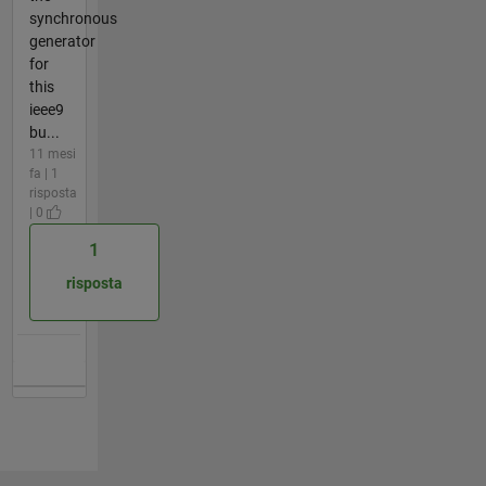
synchronous
generator
for
this
ieee9
bu...
11 mesi
fa | 1
risposta
| 0
1
risposta