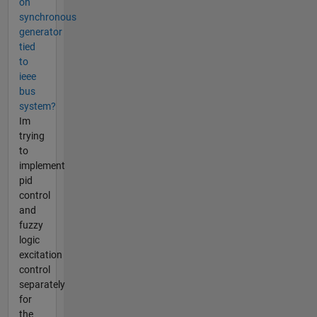
on
synchronous
generator
tied
to
ieee
bus
system?
Im
trying
to
implement
pid
control
and
fuzzy
logic
excitation
control
separately
for
the