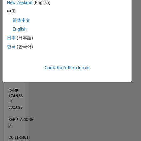
-2
-1
3
2
New Zealand
(English)
中国
简体中文
CONTRIBUTI
L
1
English
日本
(日本語)
한국
(한국어)
0
10/23
02/24
06/24
10/24
02/25
06/25
10/25
02/26
06/26
03/24
08/24
01/25
11/25
04/26
L
Contatta l’ufficio locale
CRONOLOGIA
RANK
174.956
of
302.025
REPUTAZIONE
0
CONTRIBUTI