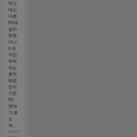
하고
대신
다른
PC에
설치
하였
더니
3 유
저만
허락
되는
원칙
때문
인지
기존
PC
한대
가 못
쓰
게...
quasi 3