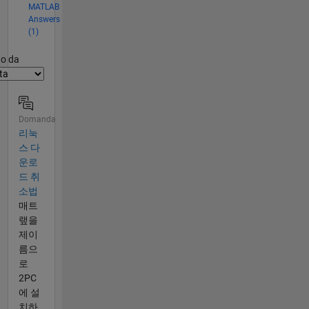
MATLAB
Answers
(1)
er2
to da
Domanda
리눅
스 다
운로
드 취
소법
매트
랲을
제이
름으
로
2PC
에 설
치하