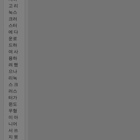
고 리
눅스
크러
스터
에 다
운로
드하
여 사
용하
려 했
으나
리눅
스 크
러스
터가
윈도
우형
이 아
니어
서 쓰
지 못