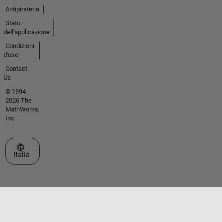
Antipirateria
Stato
dell'applicazione
Condizioni
d'uso
Contact
Us
© 1994-
2026 The
MathWorks,
Inc.
Seleziona un sito web
Italia