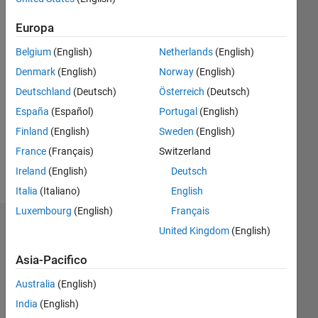
|
Attivo
dal 2023
Europa
Belgium
(English)
Netherlands
(English)
Followers:
0
Denmark
(English)
Norway
(English)
Following:
Deutschland
(Deutsch)
Österreich
(Deutsch)
0
España
(Español)
Portugal
(English)
Finland
(English)
Sweden
(English)
Follow
France
(Français)
Switzerland
Messaggio
Ireland
(English)
Deutsch
Italia
(Italiano)
English
Luxembourg
(English)
Français
Dashboard
United Kingdom
(English)
Asia-Pacifico
Statistica
Australia
(English)
M…
India
(English)