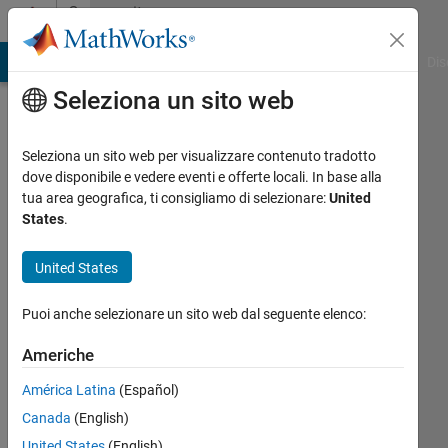
Vai al contenuto
Community
Profile
ATLAB Answers
File Exchange
Cody
AI Chat Playground
Dis
Seleziona un sito web
Seleziona un sito web per visualizzare contenuto tradotto
dove disponibile e vedere eventi e offerte locali. In base alla
Tae-
tua area geografica, ti consigliamo di selezionare:
United
States
.
Woong
United States
Chung
Sejong
Puoi anche selezionare un sito web dal seguente elenco:
Univ
Americhe
Last
América Latina
(Español)
seen:
Canada
(English)
circa 2
anni fa
United States
(English)