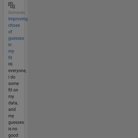
Domanda
Improving
chose
of
guesses
in
my
fit
Hi
everyone,
I do
some
fit on
my
data,
and
my
guesses
is no
good