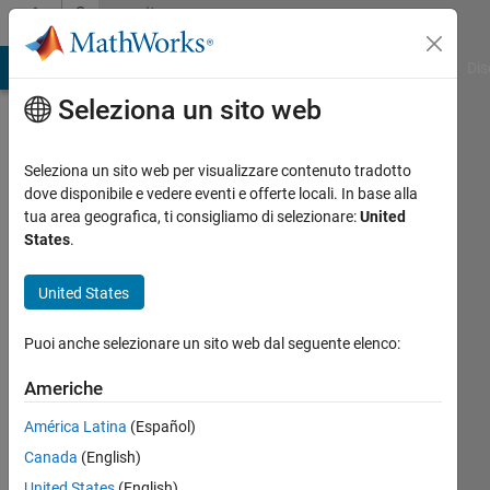
Vai al contenuto
Community
Profile
ATLAB Answers
File Exchange
Cody
AI Chat Playground
Dis
Seleziona un sito web
Seleziona un sito web per visualizzare contenuto tradotto
dove disponibile e vedere eventi e offerte locali. In base alla
Yohay
tua area geografica, ti consigliamo di selezionare:
United
States
.
Last
seen:
United States
Today
|
Attivo
Puoi anche selezionare un sito web dal seguente elenco:
dal 2024
Americhe
Followers:
0
América Latina
(Español)
Following:
Canada
(English)
0
United States
(English)