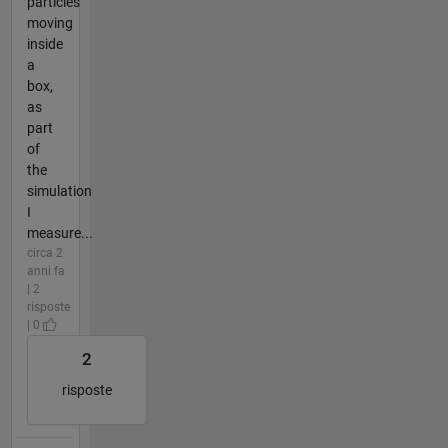
particles
moving
inside
a
box,
as
part
of
the
simulation
I
measure...
circa 2
anni fa
| 2
risposte
| 0
2
risposte