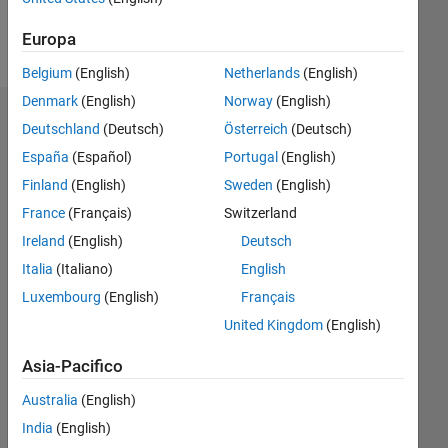
Follow
Europa
Belgium
(English)
Netherlands
(English)
Denmark
(English)
Norway
(English)
Dashboard
Deutschland
(Deutsch)
Österreich
(Deutsch)
España
(Español)
Portugal
(English)
Statistica
Finland
(English)
Sweden
(English)
M…
France
(Français)
Switzerland
Ireland
(English)
Deutsch
-2
-1
4
3
Italia
(Italiano)
English
Luxembourg
(English)
Français
2
CONTRIBUTI
United Kingdom
(English)
L
Asia-Pacifico
1
Australia
(English)
0
India
(English)
04/24
07/24
10/24
01/25
04/25
07/25
10/25
01/26
04/26
07/26
08/24
12/24
08/25
12/25
08/26
L