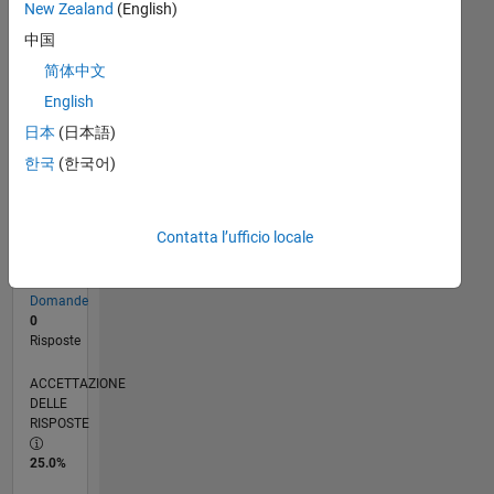
New Zealand
(English)
CRONOLOGIA
中国
简体中文
RANK
English
199.047
日本
(日本語)
of
302.025
한국
(한국어)
REPUTAZIONE
0
Contatta l’ufficio locale
CONTRIBUTI
4
Domande
0
Risposte
ACCETTAZIONE
DELLE
RISPOSTE
25.0%