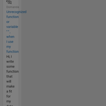
Domanda
Unrecognized
function
or
variable
" " ,
when
I use
my
function
Hi, I
write
some
function
that
will
make
a fit
for
my