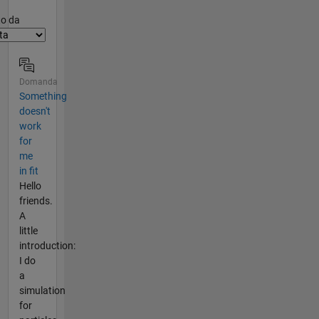
er2
to da
Domanda
Something
doesn't
work
for
me
in fit
Hello
friends.
A
little
introduction:
I do
a
simulation
for