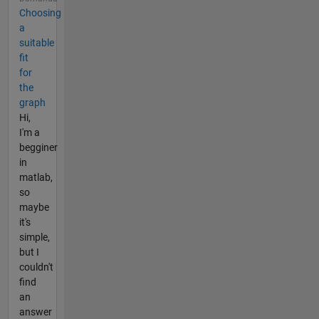
Choosing
a
suitable
fit
for
the
graph
Hi,
I'm a
begginer
in
matlab,
so
maybe
it's
simple,
but I
couldn't
find
an
answer