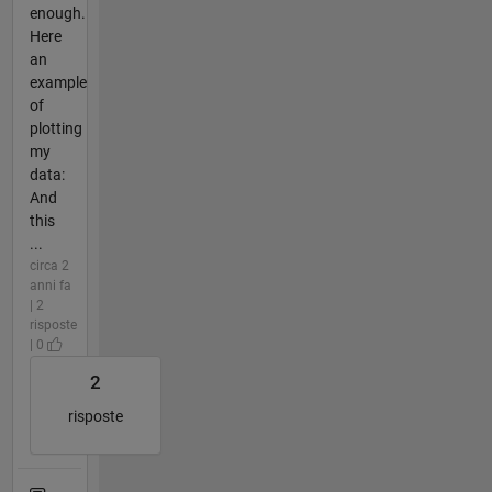
enough.
Here
an
example
of
plotting
my
data:
And
this
...
circa 2
anni fa
| 2
risposte
| 0
2
risposte