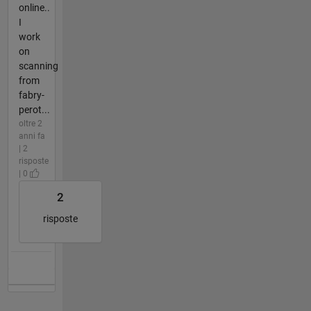
online..
I
work
on
scanning
from
fabry-
perot...
oltre 2
anni fa
| 2
risposte
| 0
2
risposte