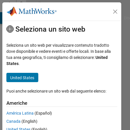
Vai al contenuto
Community
Profile
ATLAB Answers
File Exchange
Cody
AI Chat Playground
Dis
Seleziona un sito web
Seleziona un sito web per visualizzare contenuto tradotto
dove disponibile e vedere eventi e offerte locali. In base alla
Tomás
tua area geografica, ti consigliamo di selezionare:
United
States
.
Attivo
dal 2012
United States
Followers:
Puoi anche selezionare un sito web dal seguente elenco:
0
Following:
Americhe
0
América Latina
(Español)
Canada
(English)
Follow
United States
(English)