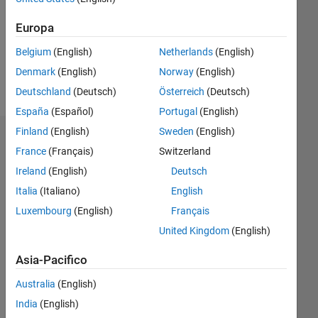
Messaggio
I am a
Europa
student
Belgium
(English)
Netherlands
(English)
of
Electronics
Denmark
(English)
Norway
(English)
Engineering
Mostra
Deutschland
(Deutsch)
Österreich
(Deutsch)
-
altro
España
(Español)
Portugal
(English)
Systems
of
Finland
(English)
Sweden
(English)
Badge
Automation
France
(Français)
Switzerland
Professional
Ireland
(English)
Deutsch
Interests:
SimMechanics
Italia
(Italiano)
English
robot
Luxembourg
(English)
Français
simulation
United Kingdom
(English)
Asia-Pacifico
Australia
(English)
India
(English)