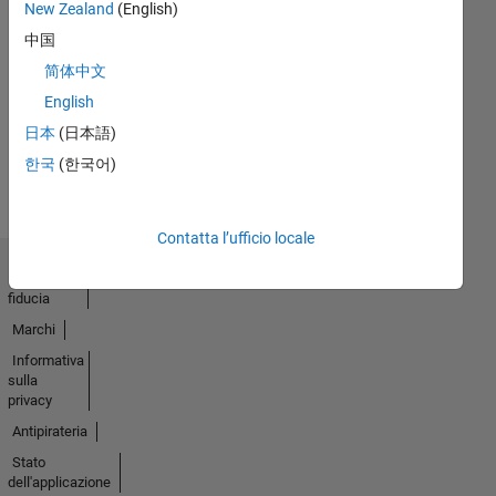
New Zealand
(English)
中国
No
简体中文
Badges
English
Earned
日本
(日本語)
Guarda
한국
(한국어)
tutto
Badge
Contatta l’ufficio locale
Centro di
fiducia
Marchi
Informativa
sulla
privacy
Antipirateria
Stato
dell'applicazione