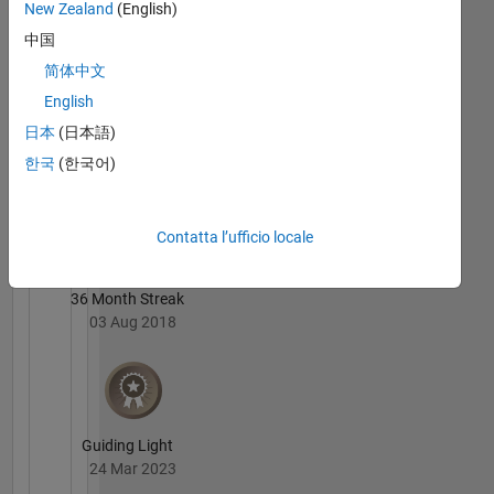
New Zealand
(English)
ask me
Joss
a
中国
Knight's
question
Badge
简体中文
all you
English
have to
MATLAB
do is
日本
(日本語)
Answers
Tutto
mention
Badge
한국
(한국어)
"GPU"
somewhere
in your
Contatta l’ufficio locale
MATLAB
Answers
question.
36 Month Streak
03 Aug 2018
Guiding Light
24 Mar 2023