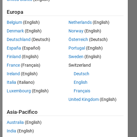
fa
|
Attivo
Europa
dal 2013
Belgium
(English)
Netherlands
(English)
Followers:
Denmark
(English)
Norway
(English)
0
Following:
Deutschland
(Deutsch)
Österreich
(Deutsch)
0
España
(Español)
Portugal
(English)
Finland
(English)
Sweden
(English)
Follow
France
(Français)
Switzerland
Ireland
(English)
Deutsch
Messaggio
Although
Italia
(Italiano)
English
I
Luxembourg
(English)
Français
cannot
United Kingdom
(English)
be
contacted
Mostra
Asia-Pacifico
directly,
altro
if you
Australia
(English)
would
India
(English)
Badge
like to