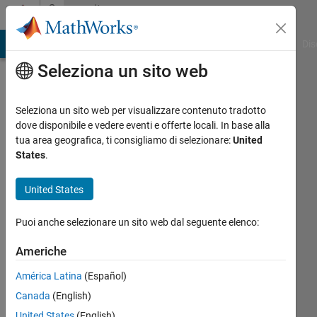
Vai al contenuto
Community
Profile
ATLAB Answers
File Exchange
Cody
AI Chat Playground
Dis
Seleziona un sito web
Seleziona un sito web per visualizzare contenuto tradotto
dove disponibile e vedere eventi e offerte locali. In base alla
Joss
tua area geografica, ti consigliamo di selezionare:
United
States
.
Knight
United States
MathWorks
Puoi anche selezionare un sito web dal seguente elenco:
Last
Americhe
seen:
circa
América Latina
(Español)
un
Canada
(English)
mese
United States
(English)