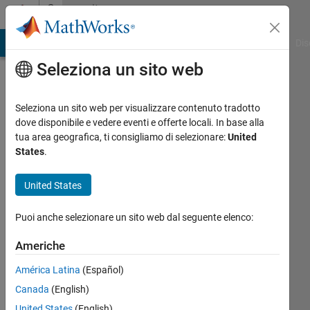
Vai al contenuto
Community
Profile
ATLAB Answers
File Exchange
Cody
AI Chat Playground
Dis
Seleziona un sito web
Seleziona un sito web per visualizzare contenuto tradotto
dove disponibile e vedere eventi e offerte locali. In base alla
Brielle
tua area geografica, ti consigliamo di selezionare:
United
States
.
Last
seen:
United States
10 mesi
fa
Puoi anche selezionare un sito web dal seguente elenco:
Followers:
Americhe
0
Following:
América Latina
(Español)
1
Canada
(English)
United States
(English)