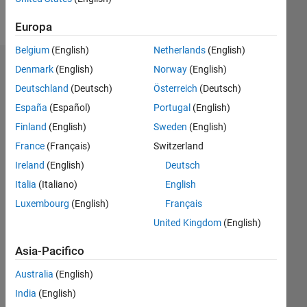
Follow
Europa
Belgium
(English)
Netherlands
(English)
Dashboard
Denmark
(English)
Norway
(English)
Deutschland
(Deutsch)
Österreich
(Deutsch)
Feeds
España
(Español)
Portugal
(English)
Finland
(English)
Sweden
(English)
France
(Français)
Switzerland
Ireland
(English)
Deutsch
Italia
(Italiano)
English
Luxembourg
(English)
Français
United Kingdom
(English)
Asia-Pacifico
Australia
(English)
India
(English)