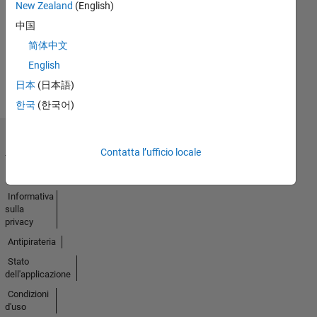
Nessuna
New Zealand
(English)
attività
中国
简体中文
English
日本
(日本語)
한국
(한국어)
Centro di
Contatta l’ufficio locale
fiducia
Marchi
Informativa
sulla
privacy
Antipirateria
Stato
dell'applicazione
Condizioni
d'uso