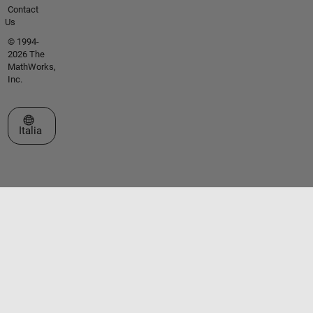
Contact
Us
© 1994-
2026 The
MathWorks,
Inc.
Seleziona un sito web
Italia